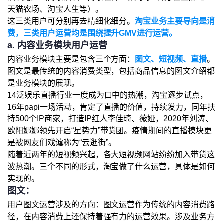
天猫农场、淘宝人生等）。
这三类用户可分别再去精细化细分。
淘宝业务主要导向是消
费，三类用户运营均是围绕提升GMV进行运营。
a. 内容业务模块用户运营
内容业务模块主要是包含三个方面：
图文、短视频、直播
。
图文是最传统的内容消费类型，包括商品信息的图文介绍都
是业务模块的展现。
14泛娱乐直播行业一度成为口中的热潮，淘宝逐步试点，
16年papi一场活动，肯定了直播的价值，持续发力，同年扶
持500个IP商家，打造IP红人李佳琦、薇娅，2020年刘涛、
欧阳娜娜领先开启“星势力”带货团。疫情期间的直播模块更
是被网友们戏谑称为“云逛街”。
随着近两年的短视频兴起，各大短视频网站纷纷加入带货这
波热潮。三个不同的形式，淘宝做了什么运营，具体是如何
实现的。
图文：
用户图文运营涉及的方向：图文运营作为传统的内容消费路
径，在内容消费上还保持着强有力的运营效果。涉及业务方