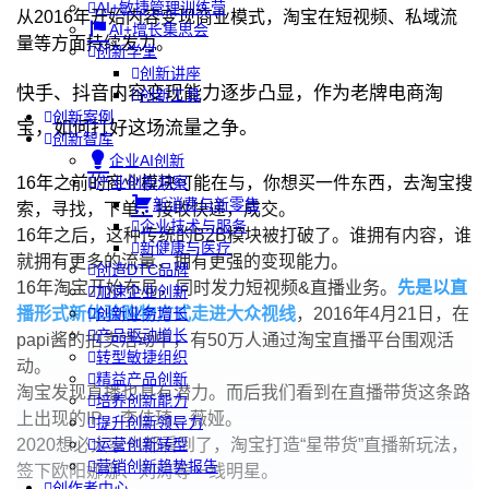
AI+敏捷管理训练营
从2016年开始内容变现商业模式，淘宝在短视频、私域流
AI+增长集思会
量等方面持续发力。
创新学堂
创新讲座
快手、抖音内容变现能力逐步凸显，作为老牌电商淘
创新工具
创新案例
宝，如何打好这场流量之争。
创新智库
企业AI创新
16年之前的商业模块可能在与，你想买一件东西，去淘宝搜
产业创新洞察
新消费与新零售
索，寻找，下单，接收快递，成交。
企业技术与服务
16年之后，这种传统的B2B模块被打破了。谁拥有内容，谁
新健康与医疗
就拥有更多的流量，拥有更强的变现能力。
创造DTC品牌
16年淘宝开始布局，同时发力短视频&直播业务。
先是以直
加速企业创新
播形式新体验购物方式走进大众视线
，2016年4月21日，在
创新业务增长
产品驱动增长
papi酱的拍卖活动中，有50万人通过淘宝直播平台围观活
转型敏捷组织
动。
精益产品创新
淘宝发现直播也具有潜力。而后我们看到在直播带货这条路
培养创新能力
上出现的IP，李佳琦、薇娅。
提升创新领导力
2020想必大家也都看到了，淘宝打造“星带货”直播新玩法，
运营创新转型
营销创新趋势报告
签下欧阳娜娜、刘涛等一线明星。
创作者中心