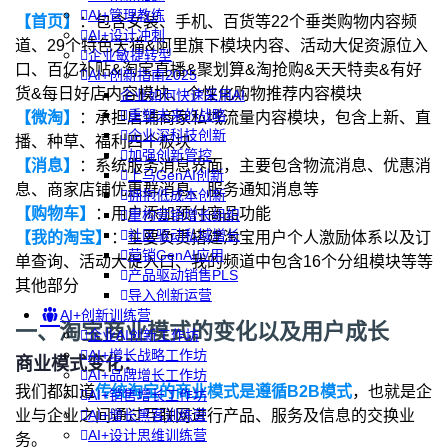
AI+管理教练
【首页】
：包含女装、手机、百货等22个垂类购物内容频
AI+设计冲刺
道、29个特色天猫&阿里旗下模块内容、活动大促资源位入
企业敏捷转型
口、百亿补贴&淘宝直播&聚划算&淘抢购&天天特卖&有好
AI+创新指南2025
货&每日好店内容模块、个性化购物推荐内容模块
企业如何快速采用AI
重塑未来的战略
【微淘】
：承担店铺商家私域流量内容模块，包含上新、直
企业深科技创新
播、种草、福利四个板块
加强创新管控
【消息】
：系统服务消息界面，主要包含物流消息、优惠消
上马GenAI创新
息、商家店铺优惠群消息、服务通知消息等
拥抱低成本创新
【购物车】
：用户添加预付商品功能
重构营销增长组织
社区驱动私域增长
【我的淘宝】
：主要负责搭建淘宝用户个人激励体系以及订
营销GenAI应用
单查询、活动大促入口、我的频道中包含16个分组模块等等
产品驱动销售PLS
其他部分
导入创新运营
AI+创新训练营
一、淘宝商业模式的变化以及用户成长
企业AI创新工作坊
AI+增长战略工作坊
商业模式变化：
AI+品牌增长工作坊
我们都知道
传统淘宝的商业模式是遵循B2B模式
，也就是企
AI+销售增长工作坊
业与企业之间通过互联网进行产品、服务及信息的交换业
AI+增长黑客训练营
AI+设计思维训练营
务。