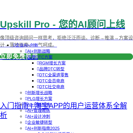
Upskill Pro - 您的AI顾问上线
像顶级咨询顾问一样思考，拒绝泛泛而谈。诊断→推演→方案设
计→落地指南，一气呵成。
企业AI+创新
AI+创新战略
立即免费使用
品牌DTC方案
RGM增长方案
品牌DTC转型
DTC全渠道零售
DTC会员电商
DTC社交电商
创新增长战略
PLG增长方案
入门指南 | 淘宝APP的用户运营体系全解
AI+创新加速
AI+管理教练
析
AI+设计冲刺
企业敏捷转型
AI+创新指南2025