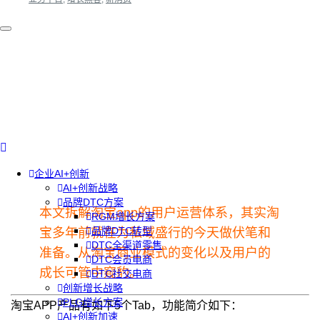
企业AI+创新
AI+创新战略
品牌DTC方案
本文拆解淘宝app的用户运营体系，其实淘
RGM增长方案
品牌DTC转型
宝多年前就在为私域盛行的今天做伏笔和
DTC全渠道零售
准备。从淘宝商业模式的变化以及用户的
DTC会员电商
成长可管中窥豹。
DTC社交电商
创新增长战略
PLG增长方案
淘宝APP产品有如下5个Tab，功能简介如下：
AI+创新加速