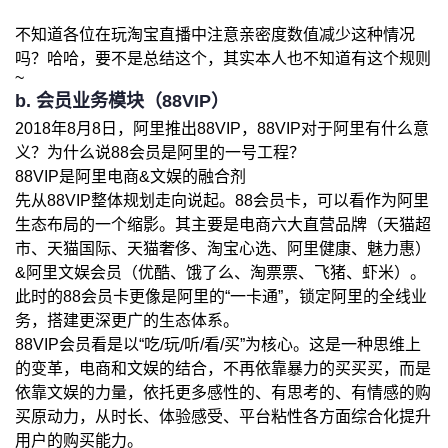
不知道各位在玩淘宝直播中注意亲密度数值减少这种情况
吗？哈哈，要不是总结这个，其实本人也不知道有这个规则
~
b. 会员业务模块（88VIP）
2018年8月8日，阿里推出88VIP，88VIP对于阿里有什么意
义？为什么说88会员是阿里的一号工程？
88VIP是阿里电商&文娱的融合剂
先从88VIP整体规划走向说起。88会员卡，可以看作为阿里
生态布局的一个缩影。其主要是电商六大直营品牌（天猫超
市、天猫国际、天猫奢侈、淘宝心选、阿里健康、魅力惠）
&阿里文娱会员（优酷、饿了么、淘票票、飞猪、虾米）。
此时的88会员卡更像是阿里的“一卡通”，锁定阿里的全线业
务，搭建更深更广的生态体系。
88VIP会员看是以“吃/玩/听/看/买”为核心。这是一种思维上
的变革，电商和文娱的结合，不再依靠暴力的买买买，而是
依靠文娱的力量，依托更多感性的、有思考的、有情感的购
买原动力，从时长、体验感受、平台粘性各方面综合化提升
用户的购买能力。