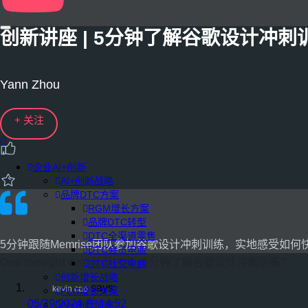
创新讲座 | 5分钟了解谷歌设计冲刺
Yann Zhou
+ 关注
企业AI+创新
AI+创新战略
品牌DTC方案
RGM增长方案
品牌DTC转型
DTC全渠道零售
5分钟跟随Memrise团队参加谷歌设计冲刺训练，实地感受如
DTC会员电商
One thought on “
创新讲座 | 5分钟了解谷歌设计冲刺训练
”
DTC社交电商
创新增长战略
says:
kevin.cao
PLG增长方案
05/29/2024 在 14:52
AI+创新加速