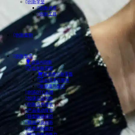
创新学堂
创新讲座
创新工具
创新案例
创新智库
企业AI创新
产业创新洞察
新消费与新零售
企业技术与服务
新健康与医疗
创造DTC品牌
加速企业创新
创新业务增长
产品驱动增长
转型敏捷组织
精益产品创新
培养创新能力
提升创新领导力