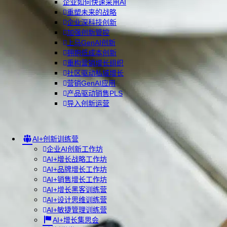
企业如何快速采用AI
重塑未来的战略
企业深科技创新
加强创新管控
上马GenAI创新
拥抱低成本创新
重构营销增长组织
社区驱动私域增长
营销GenAI应用
产品驱动销售PLS
导入创新运营
AI+创新训练营
企业AI创新工作坊
AI+增长战略工作坊
AI+品牌增长工作坊
AI+销售增长工作坊
AI+增长黑客训练营
AI+设计思维训练营
AI+敏捷管理训练营
AI+增长集思会