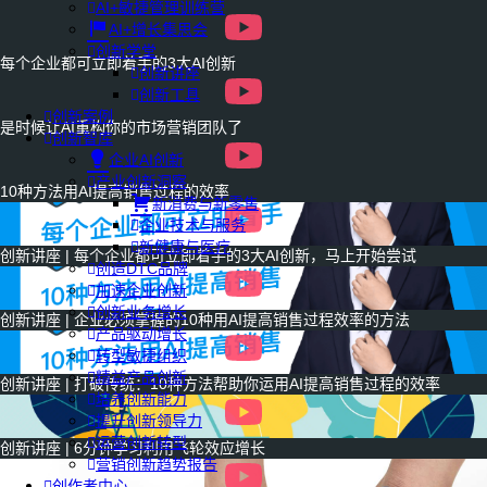
AI+敏捷管理训练营
AI+增长集思会
创新学堂
每个企业都可立即着手的3大AI创新
创新讲座
创新工具
创新案例
是时候让AI重构你的市场营销团队了
创新智库
企业AI创新
产业创新洞察
10种方法用AI提高销售过程的效率
新消费与新零售
企业技术与服务
新健康与医疗
创新讲座 | 每个企业都可立即着手的3大AI创新，马上开始尝试
创造DTC品牌
加速企业创新
创新业务增长
创新讲座 | 企业必须掌握的10种用AI提高销售过程效率的方法
产品驱动增长
转型敏捷组织
精益产品创新
创新讲座 | 打破传统：10种方法帮助你运用AI提高销售过程的效率
培养创新能力
提升创新领导力
运营创新转型
创新讲座 | 6分钟学习利用飞轮效应增长
营销创新趋势报告
创作者中心