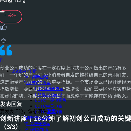
Feng Yang
+ 关注
创业公司成功的程度在一定程度上取决于公司做出的产品有多
企业AI+创新
好，一个好的产品可以让消费者自发的推荐给自己的亲朋好友，
AI+创新战略
这是衡量产品好坏的一项重要指标。一个市场要么已经开始经历
品牌DTC方案
RGM增长方案
指数增长，要么很快就会出现指数增长，我们需要区分真实趋势
品牌DTC转型
和虚假趋势，不能只关心增长率而忽略了可能存在的微薄收入。
DTC全渠道零售
发表回复
DTC会员电商
要发表评论，您必须先
登录
。
DTC社交电商
创新讲座 | 16分钟了解初创公司成功的关键
创新增长战略
PLG增长方案
（3/3）
AI+创新加速