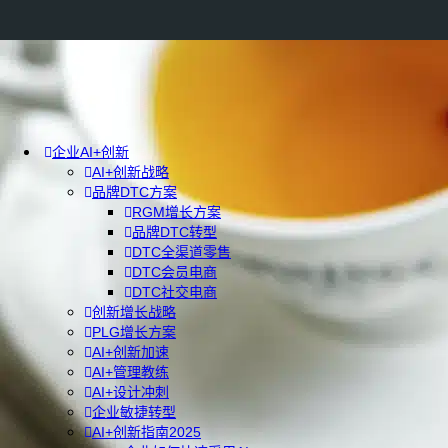
企业AI+创新
AI+创新战略
品牌DTC方案
RGM增长方案
品牌DTC转型
DTC全渠道零售
DTC会员电商
DTC社交电商
创新增长战略
PLG增长方案
AI+创新加速
AI+管理教练
AI+设计冲刺
企业敏捷转型
AI+创新指南2025