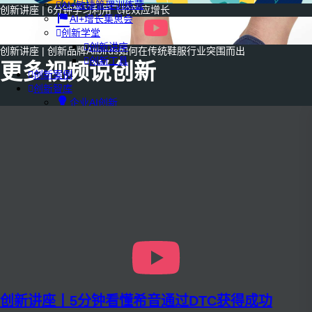
AI+敏捷管理训练营
创新讲座 | 6分钟学习利用飞轮效应增长
AI+增长集思会
创新学堂
创新讲座
创新讲座 | 创新品牌Allbirds如何在传统鞋服行业突围而出
创新工具
更多视频说创新
创新案例
创新智库
企业AI创新
产业创新洞察
新消费与新零售
企业技术与服务
新健康与医疗
创造DTC品牌
加速企业创新
创新业务增长
产品驱动增长
转型敏捷组织
精益产品创新
培养创新能力
提升创新领导力
运营创新转型
营销创新趋势报告
创新讲座丨5分钟看懂希音通过DTC获得成功
创作者中心