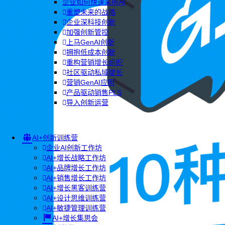
企业如何快速采用AI
重塑未来的战略
企业深科技创新
加强创新管控
上马GenAI创新
拥抱低成本创新
重构营销增长组织
社区驱动私域增长
营销GenAI应用
产品驱动销售PLS
导入创新运营
AI+创新训练营
企业AI创新工作坊
AI+增长战略工作坊
AI+品牌增长工作坊
AI+销售增长工作坊
AI+增长黑客训练营
AI+设计思维训练营
AI+敏捷管理训练营
AI+增长集思会