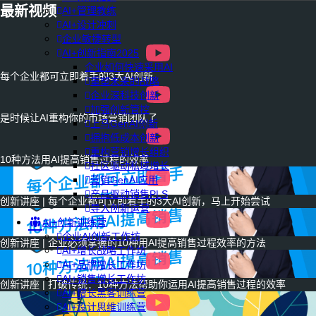
最新视频
AI+管理教练
AI+设计冲刺
企业敏捷转型
AI+创新指南2025
企业如何快速采用AI
每个企业都可立即着手的3大AI创新
重塑未来的战略
企业深科技创新
加强创新管控
是时候让AI重构你的市场营销团队了
上马GenAI创新
拥抱低成本创新
重构营销增长组织
10种方法用AI提高销售过程的效率
社区驱动私域增长
营销GenAI应用
产品驱动销售PLS
创新讲座 | 每个企业都可立即着手的3大AI创新，马上开始尝试
导入创新运营
AI+创新训练营
企业AI创新工作坊
创新讲座 | 企业必须掌握的10种用AI提高销售过程效率的方法
AI+增长战略工作坊
AI+品牌增长工作坊
AI+销售增长工作坊
创新讲座 | 打破传统：10种方法帮助你运用AI提高销售过程的效率
AI+增长黑客训练营
AI+设计思维训练营