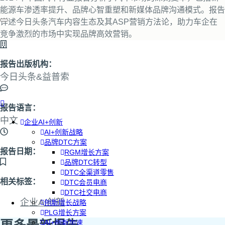
能源车渗透率提升、品牌心智重塑和新媒体品牌沟通模式。报告
详述今日头条汽车内容生态及其ASP营销方法论，助力车企在
竞争激烈的市场中实现品牌高效营销。
报告出版机构：
今日头条&益普索
报告语言：
中文
企业AI+创新
AI+创新战略
品牌DTC方案
报告日期：
RGM增长方案
品牌DTC转型
DTC全渠道零售
相关标签：
DTC会员电商
DTC社交电商
企业AI创新
创新增长战略
PLG增长方案
AI+创新加速