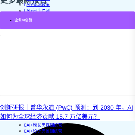
更多最新报告
AI+管理教练
AI+设计冲刺
企业敏捷转型
企业AI创新
AI+创新指南2025
企业如何快速采用AI
重塑未来的战略
企业深科技创新
加强创新管控
上马GenAI创新
拥抱低成本创新
重构营销增长组织
社区驱动私域增长
营销GenAI应用
产品驱动销售PLS
导入创新运营
AI+创新训练营
企业AI创新工作坊
创新研报｜普华永道 (PwC) 预测：到 2030 年，AI
AI+增长战略工作坊
AI+品牌增长工作坊
如何为全球经济贡献 15.7 万亿美元？
AI+销售增长工作坊
AI+增长黑客训练营
AI+设计思维训练营