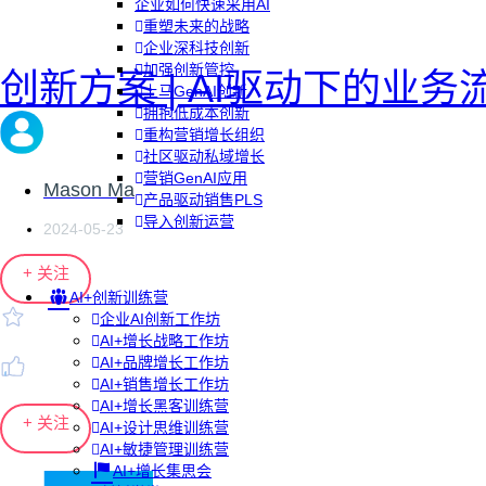
企业如何快速采用AI
重塑未来的战略
企业深科技创新
加强创新管控
创新方案 | AI驱动下的
上马GenAI创新
拥抱低成本创新
重构营销增长组织
社区驱动私域增长
营销GenAI应用
Mason Ma
产品驱动销售PLS
导入创新运营
2024-05-23
+ 关注
AI+创新训练营
企业AI创新工作坊
AI+增长战略工作坊
AI+品牌增长工作坊
AI+销售增长工作坊
AI+增长黑客训练营
+ 关注
AI+设计思维训练营
AI+敏捷管理训练营
AI+增长集思会