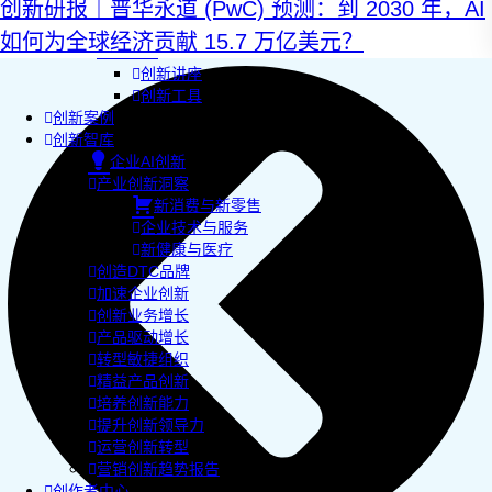
创新研报｜普华永道 (PwC) 预测：到 2030 年，AI
AI+敏捷管理训练营
AI+增长集思会
如何为全球经济贡献 15.7 万亿美元？
创新学堂
创新讲座
创新工具
创新案例
创新智库
企业AI创新
产业创新洞察
新消费与新零售
企业技术与服务
新健康与医疗
创造DTC品牌
加速企业创新
创新业务增长
产品驱动增长
转型敏捷组织
精益产品创新
培养创新能力
提升创新领导力
运营创新转型
营销创新趋势报告
创作者中心