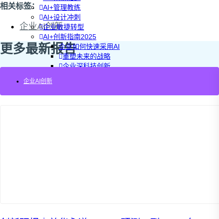
相关标签：
AI+管理教练
AI+设计冲刺
企业AI创新
企业敏捷转型
AI+创新指南2025
更多最新报告
企业如何快速采用AI
重塑未来的战略
企业深科技创新
加强创新管控
企业AI创新
上马GenAI创新
拥抱低成本创新
重构营销增长组织
社区驱动私域增长
营销GenAI应用
产品驱动销售PLS
导入创新运营
AI+创新训练营
企业AI创新工作坊
AI+增长战略工作坊
AI+品牌增长工作坊
AI+销售增长工作坊
AI+增长黑客训练营
AI+设计思维训练营