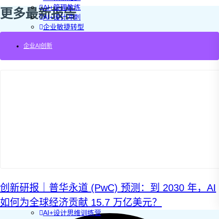
AI+管理教练
更多最新报告
AI+设计冲刺
企业敏捷转型
AI+创新指南2025
企业AI创新
企业如何快速采用AI
重塑未来的战略
企业深科技创新
加强创新管控
上马GenAI创新
拥抱低成本创新
重构营销增长组织
社区驱动私域增长
营销GenAI应用
产品驱动销售PLS
导入创新运营
AI+创新训练营
企业AI创新工作坊
AI+增长战略工作坊
AI+品牌增长工作坊
创新研报｜普华永道 (PwC) 预测：到 2030 年，AI
AI+销售增长工作坊
如何为全球经济贡献 15.7 万亿美元？
AI+增长黑客训练营
AI+设计思维训练营