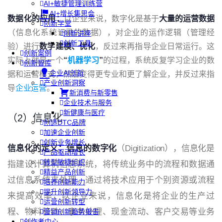
AI+敏捷管理训练营
AI+增长集思会
数据化的应用：
以企业来说，数字化是基于
大量的运营数据
创新学堂
（信息化系统记录的数据），对企业的运作逻辑（管理经
创新讲座
创新工具
验）进行
数学建模、优化
，反过来再指导企业日常运行。这
创新案例
实际上就是一个
“
机器学习
”
的过程，系统反复学习企业的数
创新智库
企业AI创新
据和运营模式，然后变得更专业和更了解企业，并反过来指
产业创新洞察
导
企业运营
。
新消费与新零售
企业技术与服务
新健康与医疗
（2）信息化
创造DTC品牌
加速企业创新
创新业务增长
信息化的定义：
信息的数字化
（Digitization），信息化是
产品驱动增长
转型敏捷组织
指建设计算机信息系统，将传统业务中的流程和数据通
精益产品创新
过信息系统来处理，通过将技术应用于个别资源或流程
培养创新能力
提升创新领导力
来提高效率，
以企业来说，信息化是将企业的生产过
运营创新转型
程、物料移动、事务处理、现金流动、客户交易等业务
营销创新趋势报告
创作者中心