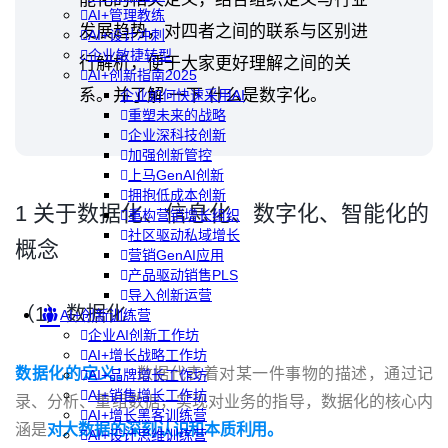
AI+管理教练
发展趋势，对四者之间的联系与区别进
AI+设计冲刺
企业敏捷转型
行解析，便于大家更好理解之间的关
AI+创新指南2025
系。并了解 一下 什么是数字化。
企业如何快速采用AI
重塑未来的战略
企业深科技创新
加强创新管控
上马GenAI创新
拥抱低成本创新
1 关于数据化、信息化、数字化、智能化的
重构营销增长组织
社区驱动私域增长
概念
营销GenAI应用
产品驱动销售PLS
导入创新运营
（1）数据化
AI+创新训练营
企业AI创新工作坊
AI+增长战略工作坊
数据化的定义：
数据代表着对某一件事物的描述，通过记
AI+品牌增长工作坊
AI+销售增长工作坊
录、分析、重组数据，实现对业务的指导，数据化的核心内
AI+增长黑客训练营
涵是
对大数据的深刻认识和本质利用。
AI+设计思维训练营