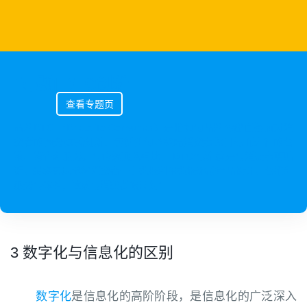
[专题] DTC创新
查看专题页
品牌DTC （Direct To Consumer）是指如何品牌构建直接面对消
费者的商务模式创新，包括任何以终端消费者为目标而进行的营
销、销售和服务。与传统通路相比， DTC创新 就是与消费者更贴
近，最终实现掌握消费者一手数据利用数据驱动产品设计、营销和
服务与体验，达成与消费者的共创！
3 数字化与信息化的区别
数字化
是信息化的高阶阶段，是信息化的广泛深入