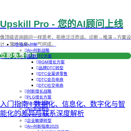
Upskill Pro - 您的AI顾问上线
像顶级咨询顾问一样思考，拒绝泛泛而谈。诊断→推演→方案设
计→落地指南，一气呵成。
企业AI+创新
AI+创新战略
立即免费使用
品牌DTC方案
RGM增长方案
品牌DTC转型
DTC全渠道零售
DTC会员电商
DTC社交电商
创新增长战略
PLG增长方案
入门指南 | 数据化、信息化、数字化与智
AI+创新加速
AI+管理教练
能化的差异与联系深度解析
AI+设计冲刺
企业敏捷转型
AI+创新指南2025