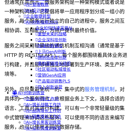
但通常在其而言，微服务架构是一种架构模式或者说是
AI+管理教练
AI+设计冲刺
一种架构风格，它提倡将单一应用程序划分成一组小的
企业敏捷转型
服务，每个服务运行独立的自己的进程中，服务之间互
AI+创新指南2025
企业如何快速采用AI
相协调、互相配合，为用户提供最终价值。
重塑未来的战略
企业深科技创新
服务之间采用轻量级的通信机制互相沟通（通常是基于
加强创新管控
上马GenAI创新
HTTP 的 RESTful API ) 。每个服务都围绕着具体业务进
拥抱低成本创新
重构营销增长组织
行构建，并且能够被独立地部署到生产环境、类生产环
社区驱动私域增长
境等。
营销GenAI应用
产品驱动销售PLS
导入创新运营
另外，应尽量避免统一的、集中式的
服务管理机制
，对
AI+创新训练营
具体的一个服务而言，应根据业务上下文，选择合适的
企业AI创新工作坊
AI+增长战略工作坊
语言、工具对其进行构建，可以有一个非常轻量级的集
AI+品牌增长工作坊
AI+销售增长工作坊
中式管理来协调这些服务。可以使用不同的语言来编写
AI+增长黑客训练营
服务，也可以使用不同的数据存储。
AI+设计思维训练营