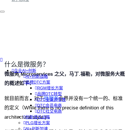
什么是微服务？
企业AI+创新
微服务 Microservices 之父，马丁.福勒，对微服务大概
AI+创新战略
品牌DTC方案
的概述如下：
RGM增长方案
品牌DTC转型
就目前而言，对于
微服务
业界并没有一个统一的、标准
DTC全渠道零售
DTC会员电商
的定义（While there is no precise definition of this
DTC社交电商
architectural style ) 。
创新增长战略
PLG增长方案
AI+创新加速