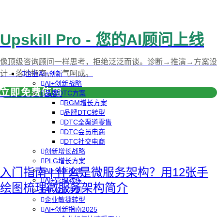
Upskill Pro - 您的AI顾问上线
像顶级咨询顾问一样思考，拒绝泛泛而谈。诊断→推演→方案设
计→落地指南，一气呵成。
企业AI+创新
AI+创新战略
立即免费使用
品牌DTC方案
RGM增长方案
品牌DTC转型
DTC全渠道零售
DTC会员电商
DTC社交电商
创新增长战略
PLG增长方案
入门指南 | 什么是微服务架构？用12张手
AI+创新加速
AI+管理教练
绘图梳理微服务架构简介
AI+设计冲刺
企业敏捷转型
AI+创新指南2025