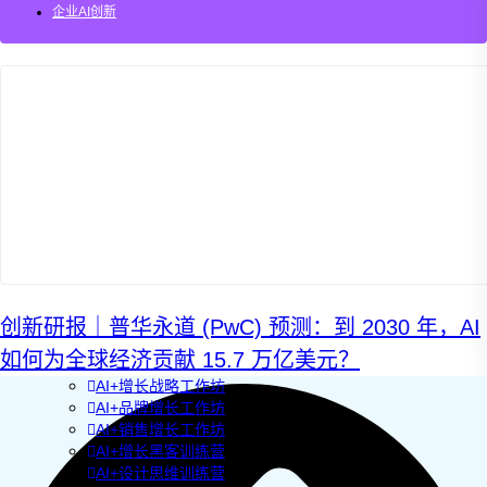
企业AI创新
AI+管理教练
AI+设计冲刺
企业敏捷转型
AI+创新指南2025
企业如何快速采用AI
重塑未来的战略
企业深科技创新
加强创新管控
上马GenAI创新
拥抱低成本创新
重构营销增长组织
社区驱动私域增长
营销GenAI应用
产品驱动销售PLS
导入创新运营
创新研报｜普华永道 (PwC) 预测：到 2030 年，AI
AI+创新训练营
如何为全球经济贡献 15.7 万亿美元？
企业AI创新工作坊
AI+增长战略工作坊
AI+品牌增长工作坊
AI+销售增长工作坊
AI+增长黑客训练营
AI+设计思维训练营