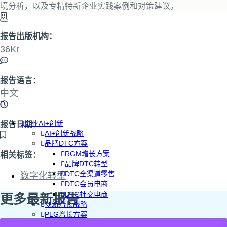
境分析，以及专精特新企业实践案例和对策建议。
报告出版机构：
36Kr
报告语言：
中文
企业AI+创新
报告日期：
AI+创新战略
品牌DTC方案
RGM增长方案
相关标签：
品牌DTC转型
DTC全渠道零售
数字化转型
DTC会员电商
DTC社交电商
更多最新报告
创新增长战略
PLG增长方案
AI+创新加速