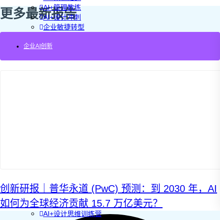
AI+管理教练
更多最新报告
AI+设计冲刺
企业敏捷转型
AI+创新指南2025
企业AI创新
企业如何快速采用AI
重塑未来的战略
企业深科技创新
加强创新管控
上马GenAI创新
拥抱低成本创新
重构营销增长组织
社区驱动私域增长
营销GenAI应用
产品驱动销售PLS
导入创新运营
AI+创新训练营
企业AI创新工作坊
AI+增长战略工作坊
AI+品牌增长工作坊
创新研报｜普华永道 (PwC) 预测：到 2030 年，AI
AI+销售增长工作坊
如何为全球经济贡献 15.7 万亿美元？
AI+增长黑客训练营
AI+设计思维训练营