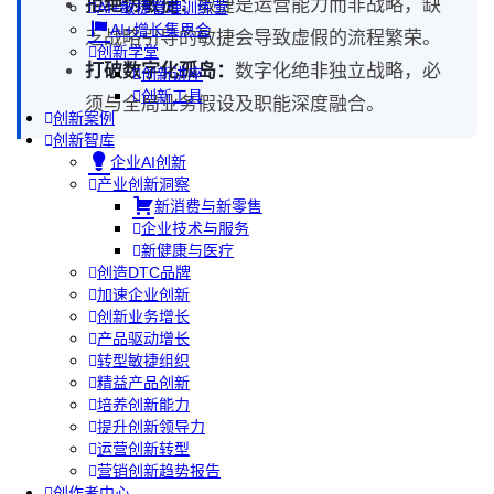
拒绝伪敏捷：
敏捷是运营能力而非战略，缺
AI+敏捷管理训练营
AI+增长集思会
乏战略引导的敏捷会导致虚假的流程繁荣。
创新学堂
打破数字化孤岛：
数字化绝非独立战略，必
创新讲座
创新工具
须与全局业务假设及职能深度融合。
创新案例
创新智库
企业AI创新
产业创新洞察
新消费与新零售
企业技术与服务
新健康与医疗
创造DTC品牌
加速企业创新
创新业务增长
产品驱动增长
转型敏捷组织
精益产品创新
培养创新能力
提升创新领导力
运营创新转型
营销创新趋势报告
创作者中心