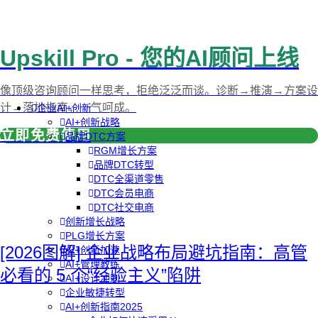
Upskill Pro - 您的AI顾问上线
像顶级咨询顾问一样思考，拒绝泛泛而谈。诊断→推演→方案设
计→落地指南，一气呵成。
企业AI+创新
AI+创新战略
立即免费使用
品牌DTC方案
RGM增长方案
品牌DTC转型
DTC全渠道零售
DTC会员电商
DTC社交电商
创新增长战略
PLG增长方案
[2026图解] 企业战略布局避坑指南：高管
AI+创新加速
AI+管理教练
必看的 5 个“经验主义”陷阱
AI+设计冲刺
企业敏捷转型
AI+创新指南2025