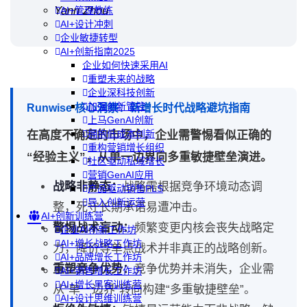
Yann Zhou
AI+管理教练
AI+设计冲刺
企业敏捷转型
AI+创新指南2025
企业如何快速采用AI
重塑未来的战略
企业深科技创新
加强创新管控
Runwise 核心洞察：新增长时代战略避坑指南
上马GenAI创新
拥抱低成本创新
在高度不确定的市场中，企业需警惕看似正确的
重构营销增长组织
“经验主义”，从单一边界向多重敏捷壁垒演进。
社区驱动私域增长
营销GenAI应用
战略非静态：
战略需根据竞争环境动态调
产品驱动销售PLS
导入创新运营
整，死守长期承诺易遭冲击。
AI+创新训练营
警惕战术盲动：
频繁变更内核会丧失战略定
企业AI创新工作坊
AI+增长战略工作坊
力，降价等单点战术并非真正的战略创新。
AI+品牌增长工作坊
重塑竞争优势：
竞争优势并未消失，企业需
AI+销售增长工作坊
AI+增长黑客训练营
从“单一边界”转向构建“多重敏捷壁垒”。
AI+设计思维训练营