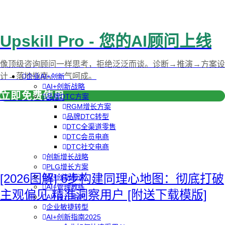
Upskill Pro - 您的AI顾问上线
像顶级咨询顾问一样思考，拒绝泛泛而谈。诊断→推演→方案设
计→落地指南，一气呵成。
企业AI+创新
AI+创新战略
立即免费使用
品牌DTC方案
RGM增长方案
品牌DTC转型
DTC全渠道零售
DTC会员电商
DTC社交电商
创新增长战略
PLG增长方案
[2026图解] 6步构建同理心地图：彻底打破
AI+创新加速
AI+管理教练
主观偏见 精准洞察用户 [附送下载模版]
AI+设计冲刺
企业敏捷转型
AI+创新指南2025