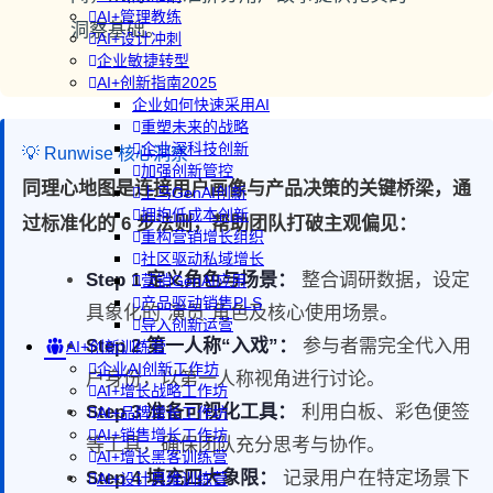
AI+管理教练
洞察基础。
AI+设计冲刺
企业敏捷转型
AI+创新指南2025
企业如何快速采用AI
重塑未来的战略
企业深科技创新
💡 Runwise 核心洞察
加强创新管控
同理心地图是连接用户画像与产品决策的关键桥梁，通
上马GenAI创新
拥抱低成本创新
过标准化的 6 步法则，帮助团队打破主观偏见：
重构营销增长组织
社区驱动私域增长
Step 1 定义角色与场景：
整合调研数据，设定
营销GenAI应用
产品驱动销售PLS
具象化的“演员”角色及核心使用场景。
导入创新运营
Step 2 第一人称“入戏”：
参与者需完全代入用
AI+创新训练营
企业AI创新工作坊
户身份，以第一人称视角进行讨论。
AI+增长战略工作坊
Step 3 准备可视化工具：
利用白板、彩色便签
AI+品牌增长工作坊
AI+销售增长工作坊
等工具，确保团队充分思考与协作。
AI+增长黑客训练营
Step 4 填充四大象限：
记录用户在特定场景下
AI+设计思维训练营