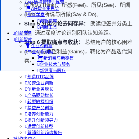
AI+敏捷管理训练营
的所思(Think)、所感(Feel)、所见(See)、所闻
AI+增长集思会
(Hear)、所说与所做(Say & Do)。
创新学堂
创新讲座
Step 5 分类讨论去同存异：
朗读便签并分类上
创新工具
墙，通过深度讨论识别团队认知差距。
创新案例
创新智库
Step 6 提取痛点与收获：
总结用户的核心困难
企业AI创新
(Pains)与期望利益(Gains)，转化为产品迭代洞
产业创新洞察
新消费与新零售
察。
企业技术与服务
新健康与医疗
创造DTC品牌
加速企业创新
创新业务增长
产品驱动增长
转型敏捷组织
精益产品创新
培养创新能力
提升创新领导力
运营创新转型
营销创新趋势报告
创作者中心