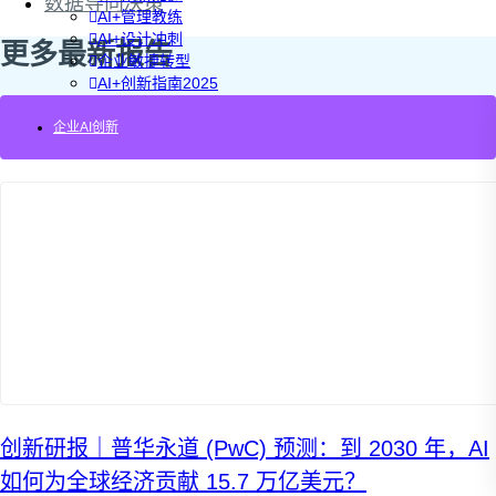
数据导向决策
AI+管理教练
AI+设计冲刺
更多最新报告
企业敏捷转型
AI+创新指南2025
企业如何快速采用AI
重塑未来的战略
企业AI创新
企业深科技创新
加强创新管控
上马GenAI创新
拥抱低成本创新
重构营销增长组织
社区驱动私域增长
营销GenAI应用
产品驱动销售PLS
导入创新运营
AI+创新训练营
企业AI创新工作坊
AI+增长战略工作坊
AI+品牌增长工作坊
AI+销售增长工作坊
创新研报｜普华永道 (PwC) 预测：到 2030 年，AI
AI+增长黑客训练营
如何为全球经济贡献 15.7 万亿美元？
AI+设计思维训练营