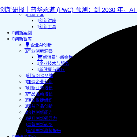
AI+敏捷管理训练营
AI+增长集思会
创新研报｜普华永道 (PwC) 预测：到 2030 年，A
创新学堂
创新讲座
创新工具
创新案例
创新智库
企业AI创新
产业创新洞察
新消费与新零售
企业技术与服务
新健康与医疗
创造DTC品牌
加速企业创新
创新业务增长
产品驱动增长
转型敏捷组织
精益产品创新
培养创新能力
提升创新领导力
运营创新转型
营销创新趋势报告
创作者中心