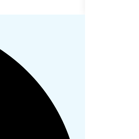
创新研报｜CB Ins