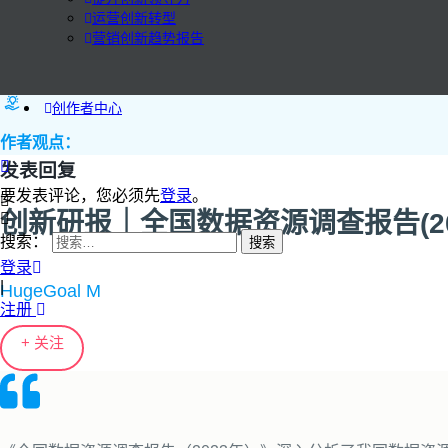
运营创新转型
营销创新趋势报告
创作者中心
作者观点：
发表回复
要发表评论，您必须先
登录
。
创新研报｜全国数据资源调查报告(20
搜索：
登录
|
HugeGoal M
注册
+ 关注