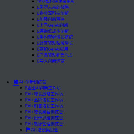
企业如何快速采用AI
重塑未来的战略
企业深科技创新
加强创新管控
上马GenAI创新
拥抱低成本创新
重构营销增长组织
社区驱动私域增长
营销GenAI应用
产品驱动销售PLS
导入创新运营
AI+创新训练营
企业AI创新工作坊
AI+增长战略工作坊
AI+品牌增长工作坊
AI+销售增长工作坊
AI+增长黑客训练营
AI+设计思维训练营
AI+敏捷管理训练营
AI+增长集思会