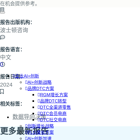
在机会提供参考。
报告出版机构：
波士顿咨询
报告语言：
中文
企业AI+创新
报告日期：
AI+创新战略
2024
品牌DTC方案
RGM增长方案
品牌DTC转型
相关标签：
DTC全渠道零售
DTC会员电商
数据导向决策
DTC社交电商
创新增长战略
更多最新报告
PLG增长方案
AI+创新加速