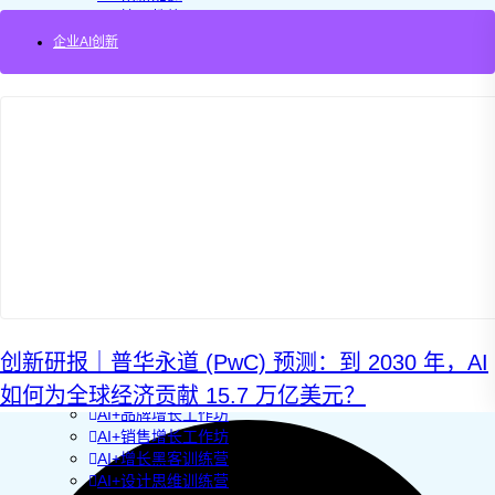
AI+管理教练
AI+设计冲刺
企业AI创新
企业敏捷转型
AI+创新指南2025
企业如何快速采用AI
重塑未来的战略
企业深科技创新
加强创新管控
上马GenAI创新
拥抱低成本创新
重构营销增长组织
社区驱动私域增长
营销GenAI应用
产品驱动销售PLS
导入创新运营
AI+创新训练营
创新研报｜普华永道 (PwC) 预测：到 2030 年，AI
企业AI创新工作坊
如何为全球经济贡献 15.7 万亿美元？
AI+增长战略工作坊
AI+品牌增长工作坊
AI+销售增长工作坊
AI+增长黑客训练营
AI+设计思维训练营