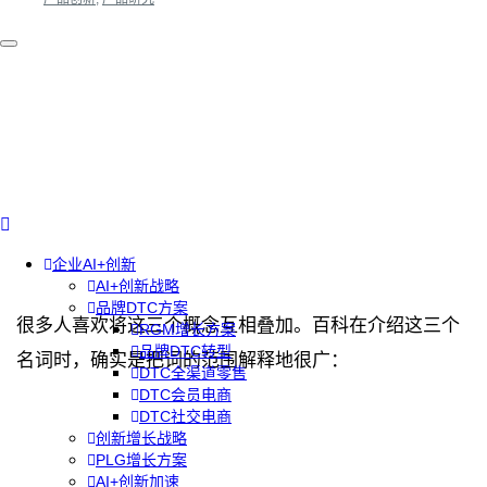
企业AI+创新
AI+创新战略
品牌DTC方案
很多人喜欢将这三个概念互相叠加。百科在介绍这三个
RGM增长方案
品牌DTC转型
名词时，确实是把词的范围解释地很广：
DTC全渠道零售
DTC会员电商
DTC社交电商
创新增长战略
PLG增长方案
AI+创新加速