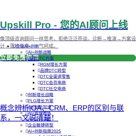
Upskill Pro - 您的AI顾问上线
像顶级咨询顾问一样思考，拒绝泛泛而谈。诊断→推演→方案设
计→落地指南，一气呵成。
企业AI+创新
AI+创新战略
立即免费使用
品牌DTC方案
RGM增长方案
品牌DTC转型
DTC全渠道零售
DTC会员电商
DTC社交电商
创新增长战略
PLG增长方案
概念辨析|OA、CRM、ERP的区别与联
AI+创新加速
AI+管理教练
系，一文说清楚！
AI+设计冲刺
企业敏捷转型
AI+创新指南2025