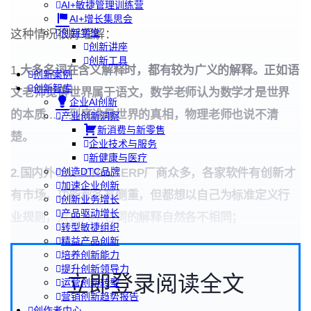
AI+敏捷管理训练营
AI+增长集思会
创新学堂
这种情况很好理解：
创新讲座
创新工具
1.
大多名词在含义解释时，都有较为广义的解释。正如语
创新案例
创新智库
文老师觉得世界属于语文，数学老师认为数学才是世界
企业AI创新
的本质……到底谁是世界的真相，物理老师也说不清
产业创新洞察
新消费与新零售
楚。
企业技术与服务
新健康与医疗
创造DTC品牌
2.国内外OA、CRM、ERP厂商众多，各家软件有创新才
加速企业创新
有市场，功能都各有侧重，但都想以自己为标准定义行
创新业务增长
产品驱动增长
业规则，对这几个名词的解释自然各不相同；
转型敏捷组织
精益产品创新
培养创新能力
提升创新领导力
立即登录阅读全文
运营创新转型
营销创新趋势报告
创作者中心