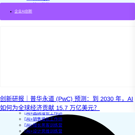
AI+管理教练
AI+设计冲刺
企业AI创新
企业敏捷转型
AI+创新指南2025
企业如何快速采用AI
重塑未来的战略
企业深科技创新
加强创新管控
上马GenAI创新
拥抱低成本创新
重构营销增长组织
社区驱动私域增长
营销GenAI应用
产品驱动销售PLS
导入创新运营
AI+创新训练营
创新研报｜普华永道 (PwC) 预测：到 2030 年，AI
企业AI创新工作坊
如何为全球经济贡献 15.7 万亿美元？
AI+增长战略工作坊
AI+品牌增长工作坊
AI+销售增长工作坊
AI+增长黑客训练营
AI+设计思维训练营