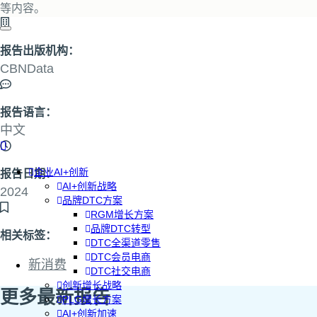
等内容。
报告出版机构：
CBNData
报告语言：
中文
企业AI+创新
报告日期：
AI+创新战略
2024
品牌DTC方案
RGM增长方案
品牌DTC转型
相关标签：
DTC全渠道零售
DTC会员电商
新消费
DTC社交电商
创新增长战略
更多最新报告
PLG增长方案
AI+创新加速