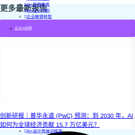
AI+管理教练
更多最新报告
AI+设计冲刺
企业敏捷转型
AI+创新指南2025
企业AI创新
企业如何快速采用AI
重塑未来的战略
企业深科技创新
加强创新管控
上马GenAI创新
拥抱低成本创新
重构营销增长组织
社区驱动私域增长
营销GenAI应用
产品驱动销售PLS
导入创新运营
AI+创新训练营
企业AI创新工作坊
AI+增长战略工作坊
AI+品牌增长工作坊
创新研报｜普华永道 (PwC) 预测：到 2030 年，AI
AI+销售增长工作坊
如何为全球经济贡献 15.7 万亿美元？
AI+增长黑客训练营
AI+设计思维训练营