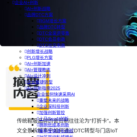
企业AI+创新
AI+创新战略
品牌DTC方案
RGM增长方案
品牌DTC转型
DTC全渠道零售
DTC会员电商
DTC社交电商
创新增长战略
PLG增长方案
AI+创新加速
AI+管理教练
AI+设计冲刺
企业敏捷转型
AI+创新指南2025
企业如何快速采用AI
重塑未来的战略
企业深科技创新
加强创新管控
上马GenAI创新
传统鞋服品牌的会员制往往沦为“打折卡”。本
拥抱低成本创新
文全景拆解李宁如何通过DTC转型与门店IoT
重构营销增长组织