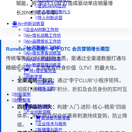
社区驱动私域增长
赋能，将“李宁CLUB”打造成驱动单店销量增
营销GenAI应用
产品驱动销售PLS
长20%的核心引擎。
导入创新运营
AI+创新训练营
企业AI创新工作坊
AI+增长战略工作坊
AI+品牌增长工作坊
AI+销售增长工作坊
Runwise 核心洞察：李宁 DTC 会员营销增长模型
AI+增长黑客训练营
传统零售向DTC跨越的本质，是通过全渠道数据打通与
AI+设计思维训练营
AI+敏捷管理训练营
精细化运营，实现单客终身价值（LTV）的最大化。
AI+增长集思会
创新学堂
全渠道统一标识：
通过“李宁CLUB”小程序矩阵，
创新讲座
创新工具
彻底打通线上线下积分、折扣及会员身份的实时互
创新案例
通。
创新智库
企业AI创新
四档等级防流失：
构建“入门-进阶-核心-精英”四级
产业创新洞察
体系，用阶梯式保级优惠券刺激持续复购，防止降
新消费与新零售
企业技术与服务
级。
新健康与医疗