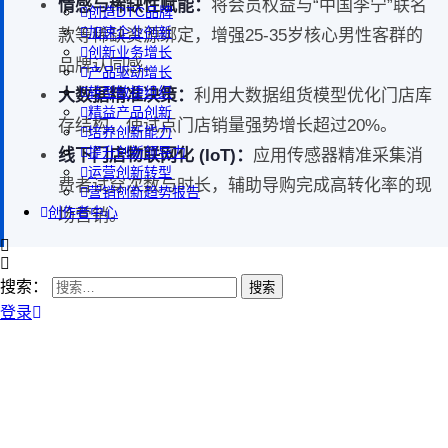
情感与稀缺性赋能：
将会员权益与“中国李宁”联名
创造DTC品牌
加速企业创新
款等稀缺资源绑定，增强25-35岁核心男性客群的
创新业务增长
品牌认同感。
产品驱动增长
转型敏捷组织
大数据精准决策：
利用大数据组货模型优化门店库
精益产品创新
存结构，使试点门店销量强势增长超过20%。
培养创新能力
提升创新领导力
线下门店物联网化 (IoT)：
应用传感器精准采集消
运营创新转型
费者试穿次数与时长，辅助导购完成高转化率的现
营销创新趋势报告
创作者中心
场营销。
搜索：
登录