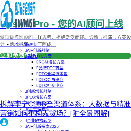
Upskill Pro - 您的AI顾问上线
像顶级咨询顾问一样思考，拒绝泛泛而谈。诊断→推演→方案设
计→落地指南，一气呵成。
企业AI+创新
AI+创新战略
立即免费使用
品牌DTC方案
RGM增长方案
品牌DTC转型
DTC全渠道零售
DTC会员电商
DTC社交电商
创新增长战略
PLG增长方案
拆解李宁CLUB全渠道体系：大数据与精准
AI+创新加速
AI+管理教练
营销如何重构人货场？[附全景图解]
AI+设计冲刺
企业敏捷转型
AI+创新指南2025