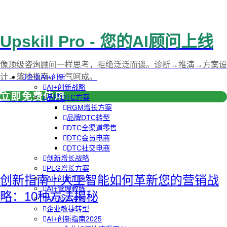
Upskill Pro - 您的AI顾问上线
像顶级咨询顾问一样思考，拒绝泛泛而谈。诊断→推演→方案设
计→落地指南，一气呵成。
企业AI+创新
AI+创新战略
立即免费使用
品牌DTC方案
RGM增长方案
品牌DTC转型
DTC全渠道零售
DTC会员电商
DTC社交电商
创新增长战略
PLG增长方案
创新指南｜人工智能如何革新您的营销战
AI+创新加速
AI+管理教练
略：10种方法揭秘
AI+设计冲刺
企业敏捷转型
AI+创新指南2025