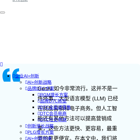
企业AI+创新
AI+创新战略
GenAI 如今非常流行。这并不是一
品牌DTC方案
RGM增长方案
件坏事，大型语言模型 (LLM) 已经
品牌DTC转型
DTC全渠道零售
在扰乱营销和电子商务。但人工智
DTC会员电商
能还有其他方法可以提高营销成
DTC社交电商
创新增长战略
果，这些方法更快、更容易，最重
PLG增长方案
要的是更便宜。在本文中，我们将
AI+创新加速