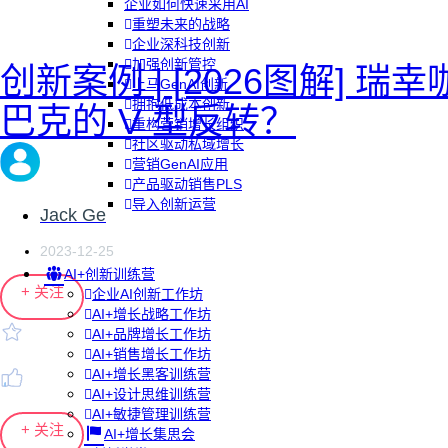
企业如何快速采用AI
重塑未来的战略
企业深科技创新
加强创新管控
创新案例 | [2026图解]
上马GenAI创新
拥抱低成本创新
巴克的 V 型反转？
重构营销增长组织
社区驱动私域增长
营销GenAI应用
产品驱动销售PLS
导入创新运营
Jack Ge
2023-12-25
AI+创新训练营
+ 关注
企业AI创新工作坊
AI+增长战略工作坊
AI+品牌增长工作坊
AI+销售增长工作坊
AI+增长黑客训练营
AI+设计思维训练营
AI+敏捷管理训练营
+ 关注
AI+增长集思会