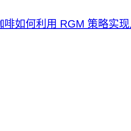
 瑞幸咖啡如何利用 RGM 策略