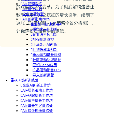
AI+管理教练
的深度数字化变革。为了彻底解构这套让
AI+设计冲刺
企业敏捷转型
数千万用户为之疯狂的增长引擎，绘制了
AI+创新指南2025
这张【瑞幸咖啡RGM策略全景分析图】，
企业如何快速采用AI
重塑未来的战略
让你轻松看懂其中的逻辑。
企业深科技创新
加强创新管控
上马GenAI创新
拥抱低成本创新
重构营销增长组织
社区驱动私域增长
营销GenAI应用
产品驱动销售PLS
导入创新运营
AI+创新训练营
企业AI创新工作坊
AI+增长战略工作坊
AI+品牌增长工作坊
AI+销售增长工作坊
AI+增长黑客训练营
AI+设计思维训练营