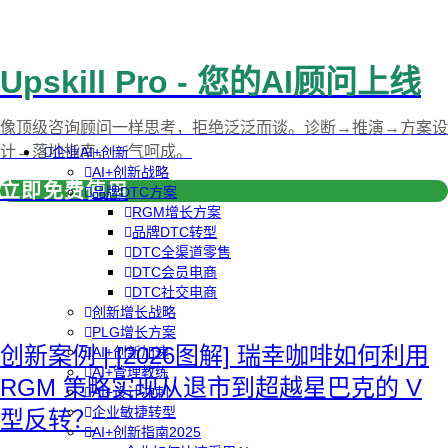
Upskill Pro - 您的AI顾问上线
像顶级咨询顾问一样思考，拒绝泛泛而谈。诊断→推演→方案设
计→落地指南，一气呵成。
企业AI+创新
AI+创新战略
立即免费使用
品牌DTC方案
RGM增长方案
品牌DTC转型
DTC全渠道零售
DTC会员电商
DTC社交电商
创新增长战略
PLG增长方案
创新案例 | [2026图解] 瑞幸咖啡如何利用
AI+创新加速
AI+管理教练
RGM 策略实现从退市到超越星巴克的 V
AI+设计冲刺
企业敏捷转型
型反转？
AI+创新指南2025