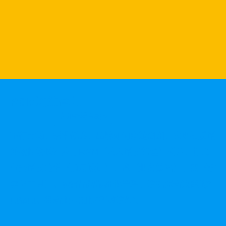
RGM精益管理
立即查看方案 >
下行市场，需求低迷，品牌如何穿越周期，实现提质增
效韧性增长？应用RGM（收入增长管理）利器，打通
业务增长的道（顶层设计）、术（业务策略）、器（数
字化工具），破解品牌精细化管理、数据驱动决策的难
点痛点，推动企业加快“智改数转”。