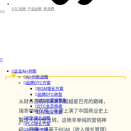
DTC创新
,
产品创新
,
新消费
企业AI+创新
AI+创新战略
品牌DTC方案
RGM增长方案
品牌DTC转型
DTC全渠道零售
从财务造假的深渊到超越星巴克的巅峰，
DTC会员电商
瑞幸咖啡仅用三年便上演了中国商业史上
DTC社交电商
创新增长战略
最惊人的V型反转。这绝非单纯的营销神
PLG增长方案
话，而是一场基于RGM（收入增长管理）
AI+创新加速