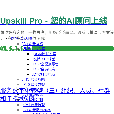
Upskill Pro - 您的AI顾问上线
像顶级咨询顾问一样思考，拒绝泛泛而谈。诊断→推演→方案设
计→落地指南，一气呵成。
企业AI+创新
AI+创新战略
立即免费使用
品牌DTC方案
RGM增长方案
品牌DTC转型
DTC全渠道零售
DTC会员电商
DTC社交电商
创新增长战略
PLG增长方案
服务数字化转型（三）组织、人员、社群
AI+创新加速
AI+管理教练
和IT技术创新
AI+设计冲刺
企业敏捷转型
AI+创新指南2025