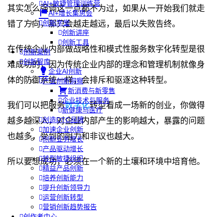
AI+敏捷管理训练营
其实怎么强调这一点都不为过，如果从一开始我们就走
AI+增长集思会
创新学堂
错了方向，那只会越走越远，最后以失败告终。
创新讲座
创新工具
在传统企业内部做战略性和模式性服务数字化转型是很
创新案例
创新智库
难成功的，因为传统企业内部的理念和管理机制就像身
企业AI创新
体的防御系统一样，会排斥和驱逐这种转型。
产业创新洞察
新消费与新零售
企业技术与服务
我们可以把服务
数字化
转型看成一场新的创业，你做得
新健康与医疗
创造DTC品牌
越多越深入，对企业内部产生的影响越大，暴露的问题
加速企业创新
也越多，受到的阻力和非议也越大。
创新业务增长
产品驱动增长
转型敏捷组织
所以要想成功，必须在一个新的土壤和环境中培育他。
精益产品创新
培养创新能力
提升创新领导力
运营创新转型
营销创新趋势报告
创作者中心