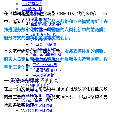
AI+管理教练
AI+设计冲刺
在《营销和服务数字化转型 CRM3.0时代的来临》一书
企业敏捷转型
AI+创新指南2025
中，笔者介绍了
如果我们想从战略和业务模式创新上去
企业如何快速采用AI
重塑未来的战略
推进服务数字化转型，需要做的六类创新中的前两类：
企业深科技创新
服务方式的创新和盈利模式的创新。
加强创新管控
上马GenAI创新
拥抱低成本创新
本文笔者继续介绍后四类创新：
服务支撑体系的创新、
重构营销增长组织
服务人员定位和能力的转型、社群和生态运营创新、数
社区驱动私域增长
营销GenAI应用
字化工具创新。
产品驱动销售PLS
导入创新运营
一、服务支撑体系的创新
AI+创新训练营
企业AI创新工作坊
在上一篇文章里，笔者特意强调了服务数字化转型失败
AI+增长战略工作坊
AI+品牌增长工作坊
的最重要的一个原因：服务支撑体系，即组织架构不支
AI+销售增长工作坊
持服务数字化转型。
AI+增长黑客训练营
AI+设计思维训练营