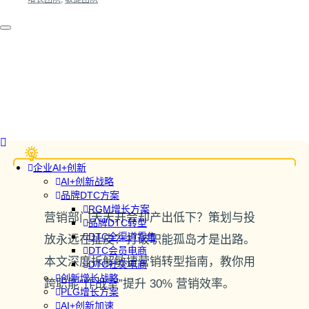
企业AI+创新
AI+创新战略
品牌DTC方案
RGM增长方案
营销部门天天开会却产出低下？策划与投
品牌DTC转型
DTC全渠道零售
放永远在扯皮？打破职能孤岛才是出路。
DTC会员电商
本文深度拆解敏捷营销转型指南，教你用
DTC社交电商
创新增长战略
跨职能“作战室”提升 30% 营销效率。
PLG增长方案
AI+创新加速