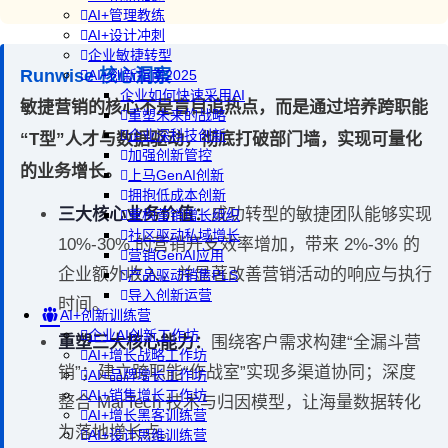
AI+管理教练
AI+设计冲刺
企业敏捷转型
Runwise 核心洞察
AI+创新指南2025
企业如何快速采用AI
敏捷营销的核心不是盲目追热点，而是通过培养跨职能
重塑未来的战略
企业深科技创新
“T型”人才与数据驱动，彻底打破部门墙，实现可量化
加强创新管控
的业务增长。
上马GenAI创新
拥抱低成本创新
三大核心业务价值：
成功转型的敏捷团队能够实现
重构营销增长组织
社区驱动私域增长
10%-30% 的营销开支效率增加，带来 2%-3% 的
营销GenAI应用
企业额外收入，并显著改善营销活动的响应与执行
产品驱动销售PLS
导入创新运营
时间。
AI+创新训练营
企业AI创新工作坊
重塑三大核心能力：
围绕客户需求构建“全漏斗营
AI+增长战略工作坊
销”；建立跨职能“作战室”实现多渠道协同；深度
AI+品牌增长工作坊
AI+销售增长工作坊
整合 MarTech 技术与归因模型，让海量数据转化
AI+增长黑客训练营
为落地增长点。
AI+设计思维训练营