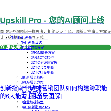
Upskill Pro - 您的AI顾问上线
像顶级咨询顾问一样思考，拒绝泛泛而谈。诊断→推演→方案设
计→落地指南，一气呵成。
企业AI+创新
AI+创新战略
立即免费使用
品牌DTC方案
RGM增长方案
品牌DTC转型
DTC全渠道零售
DTC会员电商
DTC社交电商
创新增长战略
PLG增长方案
创新指南｜敏捷营销团队如何构建跨职能
AI+创新加速
AI+管理教练
的6大能力 [附全景图解]
AI+设计冲刺
企业敏捷转型
AI+创新指南2025