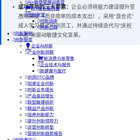
AI+敏捷管理训练营
成功落地的三大要素：
企业必须将能力建设提升至
AI+增长集思会
创新学堂
战略高度（而非简单的成本支出），采用“混合式”
创新讲座
成人学习模式培训员工，并通过持续迭代与“庆祝
创新工具
创新案例
小胜”来驱动敏捷文化变革。
创新智库
企业AI创新
产业创新洞察
新消费与新零售
企业技术与服务
新健康与医疗
创造DTC品牌
加速企业创新
创新业务增长
产品驱动增长
转型敏捷组织
精益产品创新
培养创新能力
提升创新领导力
运营创新转型
营销创新趋势报告
创作者中心