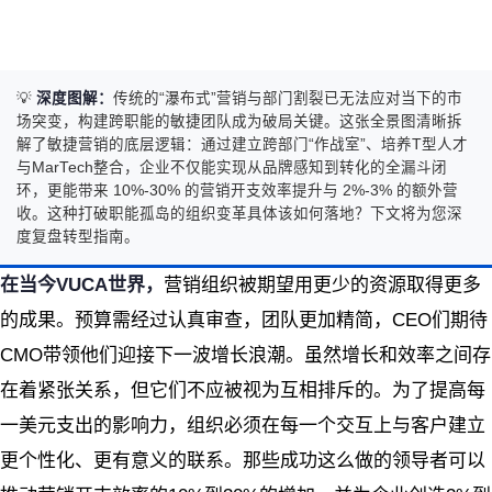
💡
深度图解：
传统的“瀑布式”营销与部门割裂已无法应对当下的市
场突变，构建跨职能的敏捷团队成为破局关键。这张全景图清晰拆
解了敏捷营销的底层逻辑：通过建立跨部门“作战室”、培养T型人才
与MarTech整合，企业不仅能实现从品牌感知到转化的全漏斗闭
环，更能带来 10%-30% 的营销开支效率提升与 2%-3% 的额外营
收。这种打破职能孤岛的组织变革具体该如何落地？下文将为您深
度复盘转型指南。
在当今VUCA世界，
营销组织被期望用更少的资源取得更多
的成果。预算需经过认真审查，团队更加精简，CEO们期待
CMO带领他们迎接下一波增长浪潮。虽然增长和效率之间存
在着紧张关系，但它们不应被视为互相排斥的。为了提高每
一美元支出的影响力，组织必须在每一个交互上与客户建立
更个性化、更有意义的联系。那些成功这么做的领导者可以