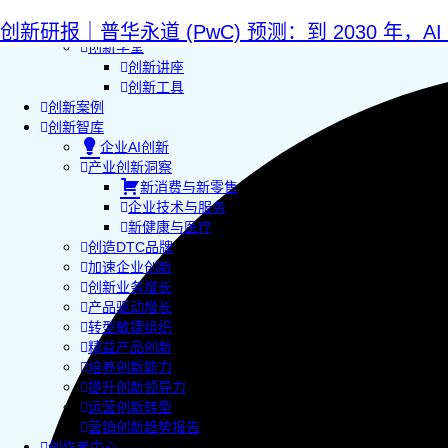
AI+敏捷管理训练营
AI+增长集思会
创新研报｜普华永道 (PwC) 预测：到 2030 年，A
创新学堂
创新讲座
创新工具
创新案例
创新智库
企业AI创新
产业创新洞察
新消费与新零售
企业技术与服务
新健康与医疗
创造DTC品牌
加速企业创新
创新业务增长
产品驱动增长
转型敏捷组织
精益产品创新
培养创新能力
提升创新领导力
运营创新转型
营销创新趋势报告
创作者中心