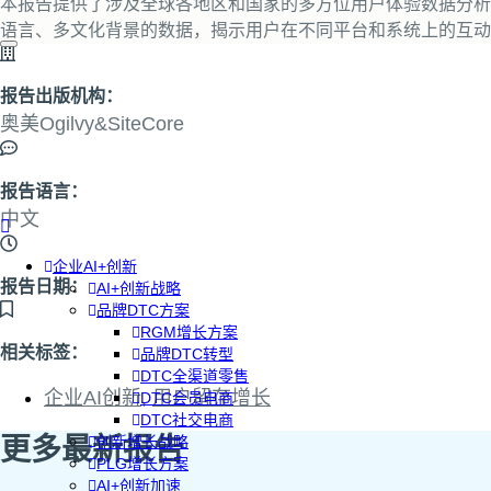
本报告提供了涉及全球各地区和国家的多方位用户体验数据分析
语言、多文化背景的数据，揭示用户在不同平台和系统上的互动
报告出版机构：
奥美Ogilvy&SiteCore
报告语言：
中文
企业AI+创新
报告日期：
AI+创新战略
品牌DTC方案
RGM增长方案
相关标签：
品牌DTC转型
DTC全渠道零售
企业AI创新
,
用户留存增长
DTC会员电商
DTC社交电商
更多最新报告
创新增长战略
PLG增长方案
AI+创新加速