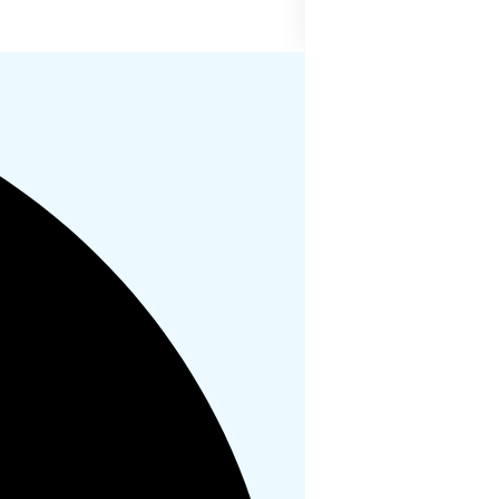
创新研报｜CB Ins