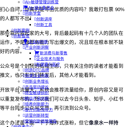
AI+敏捷管理训练营
AI+增长集思会
扪心自问，你真的能写出优质的内容吗？我敢打包票 90%
创新学堂
的人都写不出！
创新讲座
创新工具
创新案例
那些靠内容起家的大号，背后最起码有十几个人的团队在
创新智库
企业AI创新
运作，不是谁都有能力写出爆文的，况且现在根本就不缺
产业创新洞察
好的内容。
新消费与新零售
企业技术与服务
新健康与医疗
公众号是个封闭的私域生态，只有关注你的读者才能看到
创造DTC品牌
推文，也只有他们转发后，其他人才能看到。
加速企业创新
创新业务增长
产品驱动增长
开放平台流量大，系统会推荐流量给你，原创内容又是可
转型敏捷组织
精益产品创新
以重复发布的，所以我们可以去今日头条、知乎、小红书
培养创新能力
等平台同步公众号文章，再引流到公众号。
提升创新领导力
运营创新转型
营销创新趋势报告
这个办法虽不能一下子爆炸式涨粉，但它
像泉水一样持
创作者中心