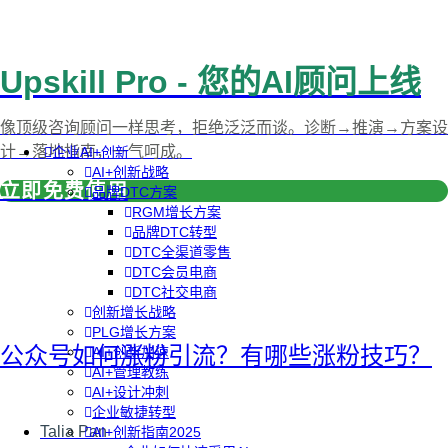
Upskill Pro - 您的AI顾问上线
像顶级咨询顾问一样思考，拒绝泛泛而谈。诊断→推演→方案设
计→落地指南，一气呵成。
企业AI+创新
AI+创新战略
立即免费使用
品牌DTC方案
RGM增长方案
品牌DTC转型
DTC全渠道零售
DTC会员电商
DTC社交电商
创新增长战略
PLG增长方案
公众号如何涨粉引流？有哪些涨粉技巧？
AI+创新加速
AI+管理教练
AI+设计冲刺
企业敏捷转型
Talia Pan
AI+创新指南2025