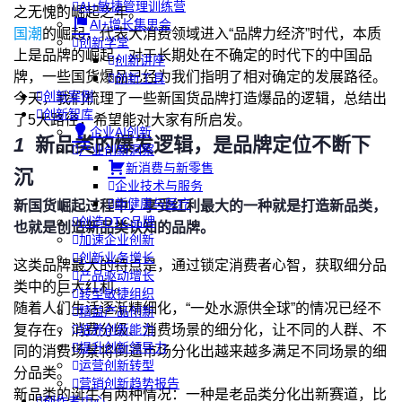
AI+敏捷管理训练营
之无愧的崛起之年。
AI+增长集思会
国潮
的崛起，代表大消费领域进入“品牌力经济”时代，本质
创新学堂
上是品牌的崛起，对于长期处在不确定的时代下的中国品
创新讲座
牌，一些国货爆品已经为我们指明了相对确定的发展路径。
创新工具
创新案例
今天，我们梳理了一些新国货品牌打造爆品的逻辑，总结出
创新智库
了5大路径，希望能对大家有所启发。
企业AI创新
1
新品类的爆发逻辑，是品牌定位不断下
产业创新洞察
新消费与新零售
沉
企业技术与服务
新健康与医疗
新国货崛起过程中，享受红利最大的一种就是打造新品类，
创造DTC品牌
也就是创造新品类认知的品牌。
加速企业创新
创新业务增长
这类品牌最大的特点是，通过锁定消费者心智，获取细分品
产品驱动增长
类中的巨大红利。
转型敏捷组织
随着人们生活逐渐精细化，“一处水源供全球”的情况已经不
精益产品创新
复存在，消费分级、消费场景的细分化，让不同的人群、不
培养创新能力
提升创新领导力
同的消费场景将倒逼市场分化出越来越多满足不同场景的细
运营创新转型
分品类。
营销创新趋势报告
新品类的诞生有两种情况：一种是老品类分化出新赛道，比
创作者中心