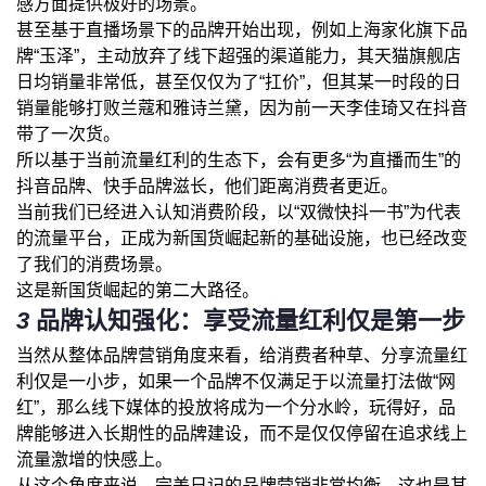
感方面提供极好的场景。
甚至基于直播场景下的品牌开始出现，例如上海家化旗下品
牌“玉泽”，主动放弃了线下超强的渠道能力，其天猫旗舰店
日均销量非常低，甚至仅仅为了“扛价”，但其某一时段的日
销量能够打败兰蔻和雅诗兰黛，因为前一天李佳琦又在抖音
带了一次货。
所以基于当前流量红利的生态下，会有更多“为直播而生”的
抖音品牌、快手品牌滋长，他们距离消费者更近。
当前我们已经进入认知消费阶段，以“双微快抖一书”为代表
的流量平台，正成为新国货崛起新的基础设施，也已经改变
了我们的消费场景。
这是新国货崛起的第二大路径。
3
品牌认知强化：享受流量红利仅是第一步
当然从整体品牌营销角度来看，给消费者种草、分享流量红
利仅是一小步，如果一个品牌不仅满足于以流量打法做“网
红”，那么线下媒体的投放将成为一个分水岭，玩得好，品
牌能够进入长期性的品牌建设，而不是仅仅停留在追求线上
流量激增的快感上。
从这个角度来说，完美日记的品牌营销非常均衡，这也是其