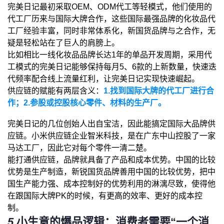
完美日记最初采取OEM、ODM代工等轻模式，他们使用的
代工厂历来与国际大牌合作，这些国际最强品牌的化妆品代
工厂经验丰富，同时非常体系化，新国货品牌与之合作，无
疑是轻松站在了巨人的肩膀上。
比如相比一线化妆品品牌长达1年的单品开发周期，采用代
工模式的完美日记能够保持每月5、6款的上新数量，快速迭
代频率配合线上流量红利，让完美日记实现快速崛起。
供应链的赋能有两层含义：
1.找到国际大牌的代工厂进行合
作；2.参股或控股核心零件、材料的生产厂。
完美日记的几位创始人出自宝洁，因此能搞定国际大品牌供
应链。小米供应链企业智米科技，是在广东中山控股了一家
马达工厂，因此它对每个零件一清二楚。
能打通供应链，品牌就具备了产品和成本优势。中国的比较
优势是生产制造，新锐国货品牌善用中国的比较优势，把中
国生产能力强、成本控制好的优势利用的淋漓尽致，使得他
在跟国际大牌PK的时候，有更高的效率、更好的成本控
制。
5
小生意的爆品逻辑：消费者需要“一个消