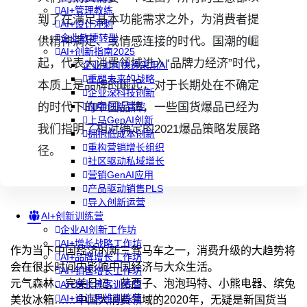
AI+管理教练
到了在满足基本功能需求之外，为消费者提
AI+设计冲刺
企业敏捷转型
供精神满足、或情感连接的时代。国潮的崛
AI+创新指南2025
起，代表大消费领域进入“品牌力经济”时代，
企业如何快速采用AI
重塑未来的战略
本质上是品牌的崛起，对于长期处在不确定
企业深科技创新
的时代下的中国品牌，一些国货爆品已经为
加强创新管控
上马GenAI创新
我们指明了相对确定的2021爆品策略发展路
拥抱低成本创新
重构营销增长组织
径。
社区驱动私域增长
营销GenAI应用
产品驱动销售PLS
导入创新运营
AI+创新训练营
企业AI创新工作坊
AI+增长战略工作坊
作为当下中国经济的新三驾马车之一，消费升级的大趋势将
AI+品牌增长工作坊
会在很长时间内影响中国经济与大众生活。
AI+销售增长工作坊
元气森林、完美日记、花西子、泡泡玛特、小熊电器、缤兔
AI+增长黑客训练营
AI+设计思维训练营
美妆冰箱……中国大消费领域的2020年，无疑是新国货当