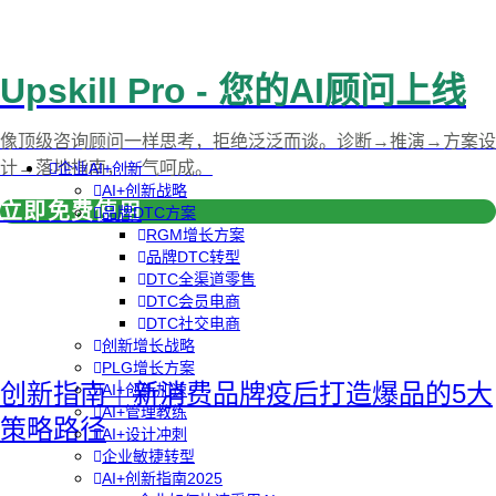
Upskill Pro - 您的AI顾问上线
像顶级咨询顾问一样思考，拒绝泛泛而谈。诊断→推演→方案设
计→落地指南，一气呵成。
企业AI+创新
AI+创新战略
立即免费使用
品牌DTC方案
RGM增长方案
品牌DTC转型
DTC全渠道零售
DTC会员电商
DTC社交电商
创新增长战略
PLG增长方案
创新指南｜新消费品牌疫后打造爆品的5大
AI+创新加速
AI+管理教练
策略路径
AI+设计冲刺
企业敏捷转型
AI+创新指南2025