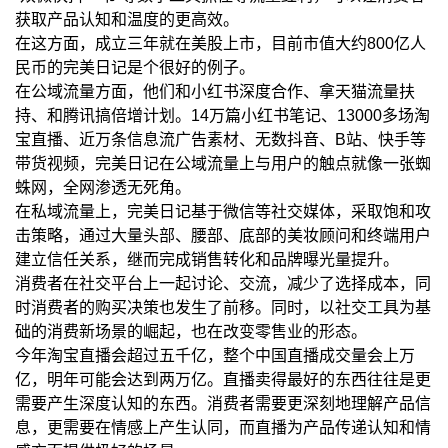
获取产品认知和温度的更高效。
在这方面，成立三年就在美股上市，目前市值大约800亿人
民币的完美日记是个很好的例子。
在公域流量方面，他们和小红书深度合作、拿天猫流量扶
持、和腾讯搞倍增计划。14万篇小红书笔记、13000多场淘
宝直播、近万条信息流广告素材、无数抖音、B站、快手等
带货视频，完美日记在公域流量上与用户的触点就像一张蜘
蛛网，全网渗透无死角。
在私域流量上，完美日记基于微信等社交媒体，采取饱和攻
击策略，通过大量头部、腰部、底部的美妆顾问和终端用户
建立信任关系，继而完成销售转化和品牌曝光量提升。
消费者在社交平台上一起讨论、交流，减少了选择成本，同
时消费者的购买决策也发生了前移。同时，以社交工具为基
础的消费新场景的崛起，也在改变零售业的形态。
今年淘宝直播会超过五千亿，整个中国直播成交量会上万
亿，明年可能会达到两万亿。直播卖得最好的东西往往是更
需要产生深度认知的东西。消费者需要更深刻地理解产品信
息，更需要在情感上产生认同，而直播为产品传递认知和情