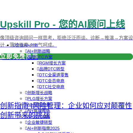
Upskill Pro - 您的AI顾问上线
像顶级咨询顾问一样思考，拒绝泛泛而谈。诊断→推演→方案设
计→落地指南，一气呵成。
企业AI+创新
AI+创新战略
立即免费使用
品牌DTC方案
RGM增长方案
品牌DTC转型
DTC全渠道零售
DTC会员电商
DTC社交电商
创新增长战略
PLG增长方案
创新指南 |风险管理：企业如何应对颠覆性
AI+创新加速
AI+管理教练
创新带来的挑战
AI+设计冲刺
企业敏捷转型
AI+创新指南2025