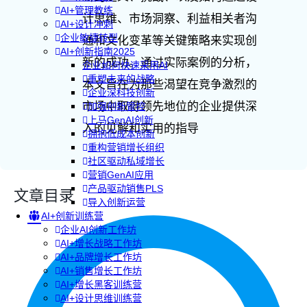
AI+管理教练
计思维、市场洞察、利益相关者沟
AI+设计冲刺
企业敏捷转型
通和文化变革等关键策略来实现创
AI+创新指南2025
新的成功。通过实际案例的分析，
企业如何快速采用AI
重塑未来的战略
本文旨在为那些渴望在竞争激烈的
企业深科技创新
市场中取得领先地位的企业提供深
加强创新管控
上马GenAI创新
入的见解和实用的指导
拥抱低成本创新
重构营销增长组织
社区驱动私域增长
营销GenAI应用
产品驱动销售PLS
文章目录
导入创新运营
AI+创新训练营
企业AI创新工作坊
AI+增长战略工作坊
AI+品牌增长工作坊
AI+销售增长工作坊
AI+增长黑客训练营
AI+设计思维训练营