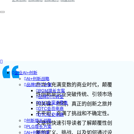
企业AI+创新
AI+创新战略
在当今充满变数的商业时代，颠覆
品牌DTC方案
RGM增长方案
性创新是企业突破传统、引领市场
品牌DTC转型
DTC全渠道零售
的关键。然而，真正的创新之旅并
DTC会员电商
不平坦，充满了挑战和不确定性。
DTC社交电商
创新增长战略
文章将快速引导读者了解颠覆性创
PLG增长方案
新的定义、挑战、以及如何通过设
AI+创新加速