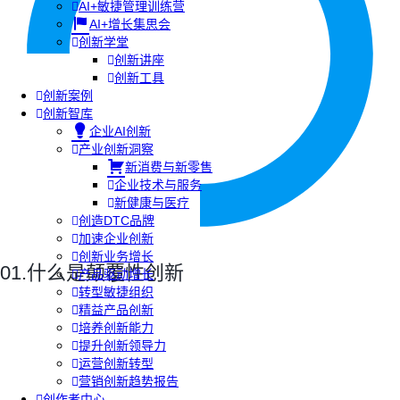
AI+敏捷管理训练营
AI+增长集思会
创新学堂
创新讲座
创新工具
创新案例
创新智库
企业AI创新
产业创新洞察
新消费与新零售
企业技术与服务
新健康与医疗
创造DTC品牌
加速企业创新
创新业务增长
01.什么是颠覆性创新
产品驱动增长
转型敏捷组织
精益产品创新
培养创新能力
提升创新领导力
运营创新转型
营销创新趋势报告
创作者中心