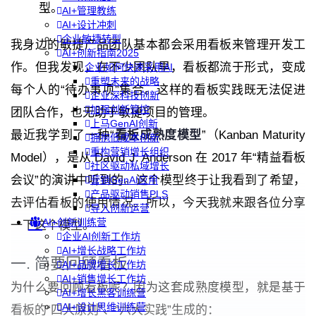
型。
AI+管理教练
AI+设计冲刺
企业敏捷转型
我身边的敏捷产品团队基本都会采用看板来管理开发工
AI+创新指南2025
作。但我发现，在不少团队里，看板都流于形式，变成
企业如何快速采用AI
重塑未来的战略
每个人的“待办事项”集合。这样的看板实践既无法促进
企业深科技创新
加强创新管控
团队合作，也无助于敏捷项目的管理。
上马GenAI创新
最近我学到了一种“
看板成熟度模型
”（Kanban Maturity
拥抱低成本创新
重构营销增长组织
Model），是从 David J. Anderson 在 2017 年“精益看板
社区驱动私域增长
会议”的演讲中听到的。这个模型终于让我看到了希望，
营销GenAI应用
产品驱动销售PLS
去评估看板的使用情况。所以，今天我就来跟各位分享
导入创新运营
AI+创新训练营
一下这个模型。
企业AI创新工作坊
AI+增长战略工作坊
一. 简要回顾看板
AI+品牌增长工作坊
AI+销售增长工作坊
为什么要回顾看板呢？因为这套成熟度模型，就是基于
AI+增长黑客训练营
AI+设计思维训练营
看板的“四大原则”、“六大实践”生成的：