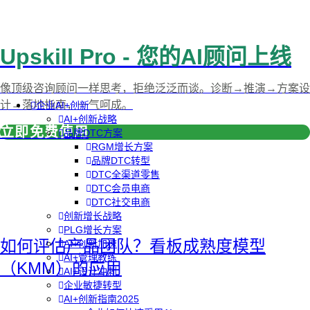
Upskill Pro - 您的AI顾问上线
像顶级咨询顾问一样思考，拒绝泛泛而谈。诊断→推演→方案设
计→落地指南，一气呵成。
企业AI+创新
AI+创新战略
立即免费使用
品牌DTC方案
RGM增长方案
品牌DTC转型
DTC全渠道零售
DTC会员电商
DTC社交电商
创新增长战略
PLG增长方案
如何评估产品团队？看板成熟度模型
AI+创新加速
AI+管理教练
（KMM）的应用
AI+设计冲刺
企业敏捷转型
AI+创新指南2025