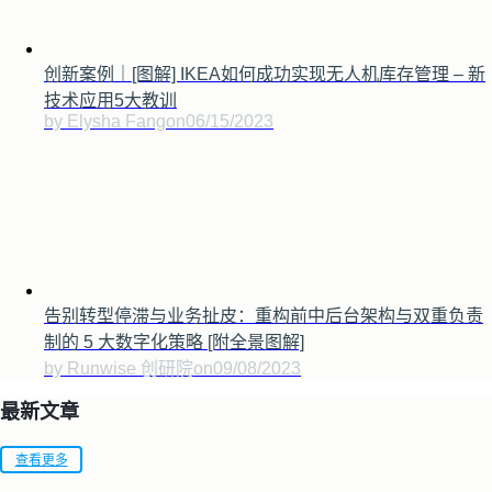
创新案例｜[图解] IKEA如何成功实现无人机库存管理 – 新
技术应用5大教训
by Elysha Fang
on
06/15/2023
告别转型停滞与业务扯皮：重构前中后台架构与双重负责
制的 5 大数字化策略 [附全景图解]
by Runwise 创研院
on
09/08/2023
最新文章
查看更多