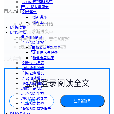
AI+敏捷管理训练营
AI+增长集思会
四大原则：
创新学堂
创新讲座
创新工具
从手头的任务开始
创新案例
愿意追求渐进变革
创新智库
企业AI创新
尊重现有规则、责任和职称
产业创新洞察
鼓励各层级的领导力实践
新消费与新零售
企业技术与服务
新健康与医疗
六大实践：
创造DTC品牌
加速企业创新
创新业务增长
产品驱动增长
立即登录阅读全文
转型敏捷组织
精益产品创新
培养创新能力
提升创新领导力
立即登录
注册新账号
运营创新转型
营销创新趋势报告
创作者中心