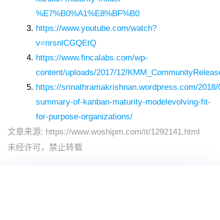
%E7%B0%A1%E8%BF%B0
https://www.youtube.com/watch?
v=nrsnlCGQEtQ
https://www.fincalabs.com/wp-
content/uploads/2017/12/KMM_CommunityReleas
https://srinathramakrishnan.wordpress.com/2018/0
summary-of-kanban-maturity-modelevolving-fit-
for-purpose-organizations/
文章来源:
https://www.woshipm.com/it/1292141.html
未经许可，禁止转载