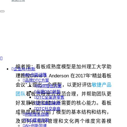
编者按：看板成熟度模型是加州理工大学助
企业AI+创新
AI+创新战略
理教授David J. Anderson 在2017年“精益看板
品牌DTC方案
会议”上提出一个模型，以更好评估
敏捷产品
RGM增长方案
品牌DTC转型
团队
看板流程是否规范合理，并帮助团队更
DTC全渠道零售
好发展敏捷和精益所需要的核心能力。看板
DTC会员电商
DTC社交电商
成熟度模型介绍了模型的基本结构和结构，
创新增长战略
PLG增长方案
及如何从组织管理和文化两个维度完善模
AI+创新加速