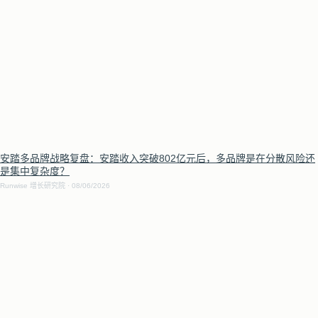
安踏多品牌战略复盘：安踏收入突破802亿元后，多品牌是在分散风险还
是集中复杂度？
Runwise 增长研究院
08/06/2026