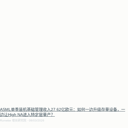
ASML单季装机基础管理收入27.62亿欧元：如何一边升级存量设备，一
边让High NA进入特定层量产？
Runwise 增长研究院
08/03/2026