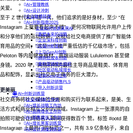
AI+管理教练
关爱。
AI+设计冲刺
企业敏捷转型
至于 Z 世代和千禧一代，他们追求的是好身材，至少 “在
AI+创新指南2025
Instagram 上我要看起来不错”，更何况物联网允许用户上传
企业如何快速采用AI
重塑未来的战略
和分享他们的运动数据，这就给社交电商提供了推广智能体
企业深科技创新
育用品的空间，”这是一个被严重低估的千亿级市场”，包括
加强创新管控
上马GenAI创新
Peloton 等内部健身器材、高端运动服装 Lululemon 甚至健
拥抱低成本创新
重构营销增长组织
身镜。2020 年，网络购物的最佳主导商品是鞋类、体育用
社区驱动私域增长
品和配饰，显示出社交电子商务的巨大潜力。
营销GenAI应用
产品驱动销售PLS
导入创新运营
更美丽
AI+创新训练营
社交商务将社交媒体的使用和购买行为联系起来，是美、生
企业AI创新工作坊
AI+增长战略工作坊
活方式和商业相互交织的领域。Instagram 上一张漂亮的自
AI+品牌增长工作坊
AI+销售增长工作坊
拍照可能会让网络名人瞬间获得数百个 赞。标签 #ootd 是
AI+增长黑客训练营
Instagram 上最热门的标签之一，共有 3.9 亿条帖子，来自
AI+设计思维训练营