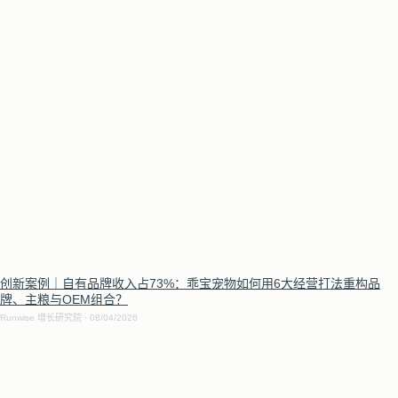
创新案例｜自有品牌收入占73%：乖宝宠物如何用6大经营打法重构品
牌、主粮与OEM组合？
Runwise 增长研究院
08/04/2026