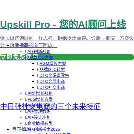
Upskill Pro - 您的AI顾问上线
像顶级咨询顾问一样思考，拒绝泛泛而谈。诊断→推演→方案设
计→落地指南，一气呵成。
企业AI+创新
AI+创新战略
立即免费使用
品牌DTC方案
RGM增长方案
品牌DTC转型
DTC全渠道零售
DTC会员电商
DTC社交电商
创新增长战略
PLG增长方案
中日韩社交电商的三个未来特征
AI+创新加速
AI+管理教练
AI+设计冲刺
企业敏捷转型
自在如酚
AI+创新指南2025