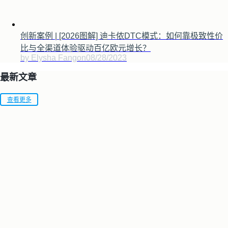
创新案例 | [2026图解] 迪卡侬DTC模式：如何靠极致性价
比与全渠道体验驱动百亿欧元增长？
by Elysha Fang
on
08/28/2023
最新文章
查看更多