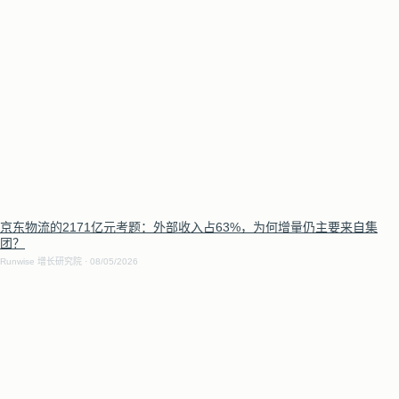
京东物流的2171亿元考题：外部收入占63%，为何增量仍主要来自集
团？
Runwise 增长研究院
08/05/2026