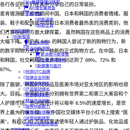
AI+敏捷管理训练营
各行各业的人们在其中分享自己的日常装扮。
AI+增长集思会
麦肯锡测量了疫情期间中国、日本和韩国的消费者情绪。服
创新学堂
创新讲座
装、鞋子和配饰是中国和日本消费者最热衷的消费类别，他
创新工具
创新案例
们打算在这些方面大肆挥霍。 虽然韩国在这些商品上的消费
创新智库
大幅下降，但仍有 64% 的韩国人尝试了新的购物行为，新
企业AI创新
产业创新洞察
的数字购物方式成为一种新的正式购物方式。在中国、日本
新消费与新零售
和韩国，社交网络的渗透率分别达到了 69%、72% 和
企业技术与服务
新健康与医疗
87%。
创造DTC品牌
加速企业创新
创新业务增长
除了服装，韩国的化妆品及医美市场对亚太地区的影响也很
产品驱动增长
大。目前，中国和日本分别拥有世界第二和第三大美容和个
转型敏捷组织
精益产品创新
人护理市场，而中国预计将以每年 6.5%的速度增长，是世
培养创新能力
界上最大的增长极。 在中国社交媒体平台小红书上搜索 “医
提升创新领导力
运营创新转型
美”，有超过 80 万条结果诱使年轻人通过护肤品、化妆品或
营销创新趋势报告
创作者中心