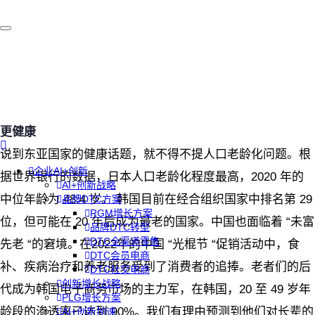
更健康
说到东亚国家的健康话题，就不得不提人口老龄化问题。根
企业AI+创新
据世界银行的数据，日本人口老龄化程度最高，2020 年的
AI+创新战略
中位年龄为 48.4 岁。 韩国目前在经合组织国家中排名第 29
品牌DTC方案
RGM增长方案
位，但可能在 20 年后成为最老的国家。中国也面临着 “未富
品牌DTC转型
DTC全渠道零售
先老 “的窘境。在2022年的中国 “光棍节 “促销活动中，食
DTC会员电商
补、疾病治疗和养老服务受到了消费者的追捧。老者们的后
DTC社交电商
创新增长战略
代成为韩国电子商务市场的主力军，在韩国，20 至 49 岁年
PLG增长方案
龄段的渗透率已达到 90%。我们有理由预测到他们对长辈的
AI+创新加速