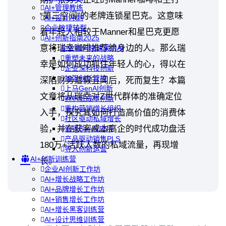
AI+管理教练
“第三空间”的老牌连锁星巴克。这意味
AI+设计冲刺
企业敏捷转型
着年轻人相较于Manner和星巴克更愿
AI+创新指南2025
意将瑞幸咖啡推荐给身边的人。那么瑞
企业如何快速采用AI
重塑未来的战略
幸是如何成功抓住年轻人的心，得以在
企业深科技创新
加强创新管控
深陷财务造假丑闻后，死而复生？本篇
上马GenAI创新
文章将从瑞幸对Z世代群体的准确定位
拥抱低成本创新
重构营销增长组织
入手，探究其如何打造高价值的消费体
社区驱动私域增长
验，并在获客成本高企的时代成功盘活
营销GenAI应用
产品驱动销售PLS
180万+活跃人数的私域流量，再现增
导入创新运营
AI+创新训练营
长。
企业AI创新工作坊
AI+增长战略工作坊
AI+品牌增长工作坊
AI+销售增长工作坊
AI+增长黑客训练营
AI+设计思维训练营