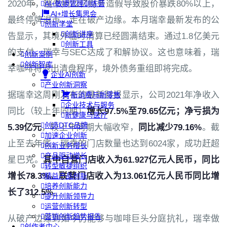
2020年，瑞幸因22亿财务造假导致股价暴跌80%以上，
AI+敏捷管理训练营
AI+增长集思会
最终停牌退市，走在破产边缘。本月瑞幸最新发布的公
创新学堂
创新讲座
告显示，其境外临时清算已经圆满结束。通过1.8亿美元
创新工具
的支付，瑞幸与SEC达成了和解协议。这也意味着，瑞
创新案例
创新智库
幸咖啡将退出清盘程序，境外债务重组即将完成。
企业AI创新
产业创新洞察
据瑞幸这周刚发布的最新财报显示，公司2021年净收入
新消费与新零售
企业技术与服务
同比（较上年同期）
增长97.5%至79.65亿元；净亏损为
新健康与医疗
创造DTC品牌
5.39亿元
，较上年同期大幅收窄，
同比减少79.16%
。截
加速企业创新
止至去年底，瑞幸的门店数量也达到6024家，成功赶超
创新业务增长
产品驱动增长
星巴克。
其中自营门店收入为61.927亿元人民币，同比
转型敏捷组织
增长78.3%。联营门店收入为13.061亿元人民币同比增
精益产品创新
培养创新能力
长了312.5%
。
提升创新领导力
运营创新转型
营销创新趋势报告
从破产边缘到如今仍能够与咖啡巨头分庭抗礼，瑞幸做
创作者中心