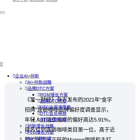
企业AI+创新
AI+创新战略
品牌DTC方案
RGM增长方案
《第一财经》杂志发布的2021年“金字
品牌DTC转型
DTC全渠道零售
招牌”连锁咖啡品牌偏好度调查显示，
DTC会员电商
年轻人对瑞幸咖啡的偏好高达5.91%，
DTC社交电商
创新增长战略
排名位列连锁咖啡类目第一位，高于近
PLG增长方案
AI+创新加速
期扩张势头正旺的Manner咖啡和主打