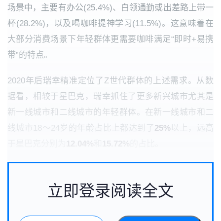
场景中，主要有办公(25.4%)、白领通勤或出差路上带一
杯(28.2%)，以及喝咖啡提神学习(11.5%)。这意味着在
大部分消费场景下年轻群体更需要咖啡满足“即时+易携
带”的特点。
2020年后瑞幸精准定位了Z世代群体的上述需求。从数
据看，相较于星巴克，瑞幸抓住了更多新兴城市尤其是
新一线城市和二线城市的年轻群体。在新一线城市和二
线城市18～24岁的年龄占比上都达到了
25%
以上，远高
于星巴克分别为
12.04%
和
15.72%
的占比。
立即登录阅读全文