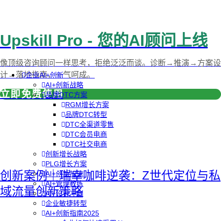
Upskill Pro - 您的AI顾问上线
像顶级咨询顾问一样思考，拒绝泛泛而谈。诊断→推演→方案设
计→落地指南，一气呵成。
企业AI+创新
AI+创新战略
立即免费使用
品牌DTC方案
RGM增长方案
品牌DTC转型
DTC全渠道零售
DTC会员电商
DTC社交电商
创新增长战略
PLG增长方案
创新案例｜瑞幸咖啡逆袭：Z世代定位与私
AI+创新加速
AI+管理教练
域流量创新策略
AI+设计冲刺
企业敏捷转型
AI+创新指南2025