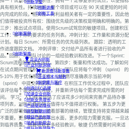
择一个试点项目：复杂性：拥有一个足够复杂的试点，以便指标
创新学堂
具有相关性。持续时间：整个项目或可以在 90 天或更短的时间
创新讲座
创新工具
内完成的阶段。相关性：对利益相关者有一定的重要性，因此他
们值得被投资所有权：围绕优先级的决策权是明确和明确的。第
三步：推出试点项目。使用Scrum试驾您的敏捷项目。创建积压
创新案例
工作：基于你的要求的任务列表。冲刺计划：工作量和资源分配
计划。每日 Scrum：所需任务的优先级列表。 跟踪：透明的工
作进度跟踪文档。 冲刺评审：交付给产品所有者进行验收的产
创新智库
品。回顾：与团队讨论的一组经验教训和改进。下一个Sprint：
企业AI创新
Scrum流程的新版本迭代。第四步：衡量和传达成功。了解如何
产业创新洞察
在试点期间管理积压工作计划：团队应将每个冲刺 （sprint） 的
新消费与新零售
5-10% 用于优化积压工作，以便燃尽准确表示当前冲刺
企业技术与服务
新健康与医疗
（sprint） 中提交的任务。 做：在积压工作优化过程中，团队应
创造DTC品牌
该评估每个需求的优先级，并重新评估每个需求完成所需的时
加速企业创新
间。 学习：人们经常低估了应该花多少时间来完善产品待办事
创新业务增长
项列表，对所花费的努力值得与不值得进行权衡。 第五步为更
产品驱动增长
广泛的部署做好准备：随着部署的继续，管理支持将变得越来越
转型敏捷组织
精益产品创新
不重要。更多的问题将浮出水面，更多的阻力需要克服。一旦达
培养创新能力
到临界质量。随着吸取更多经验教训，敏捷 仍然需要时间来适
提升创新领导力