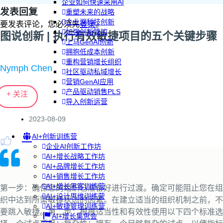
企业如何快速采用AI
发表回复
重塑未来的战略
企业深科技创新
要发表评论，您必须先
登录
。
加强创新管控
图说创新 | 执行有效敏捷项目的五个关键步骤
上马GenAI创新
拥抱低成本创新
重构营销增长组织
Nymph Chen
社区驱动私域增长
营销GenAI应用
产品驱动销售PLS
+ 关注
导入创新运营
2023-08-09
AI+创新训练营
企业AI创新工作坊
AI+增长战略工作坊
AI+品牌增长工作坊
AI+销售增长工作坊
AI+增长黑客训练营
第一步：确保您的组织已准备好进行过渡。确定可能阻止您在组
AI+设计思维训练营
织中达到所需敏捷状态的因素。在建立适当的组织机制之前，不
AI+敏捷管理训练营
要跳入敏捷。第二步：根据适当性和有效性使用以下四个标准选
AI+增长集思会