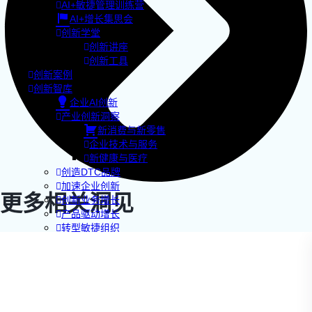
AI+敏捷管理训练营
AI+增长集思会
创新学堂
创新讲座
创新工具
创新案例
创新智库
企业AI创新
产业创新洞察
新消费与新零售
企业技术与服务
新健康与医疗
创造DTC品牌
加速企业创新
更多相关洞见
创新业务增长
产品驱动增长
转型敏捷组织
精益产品创新
培养创新能力
提升创新领导力
运营创新转型
营销创新趋势报告
创作者中心