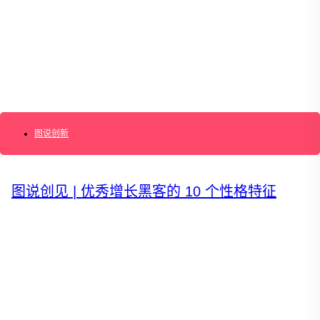
AI+敏捷管理训练营
AI+增长集思会
创新学堂
创新讲座
创新工具
创新案例
创新智库
企业AI创新
产业创新洞察
新消费与新零售
图说创新
企业技术与服务
新健康与医疗
创造DTC品牌
图说创见 | 优秀增长黑客的 10 个性格特征
加速企业创新
创新业务增长
产品驱动增长
转型敏捷组织
精益产品创新
培养创新能力
提升创新领导力
运营创新转型
营销创新趋势报告
创作者中心