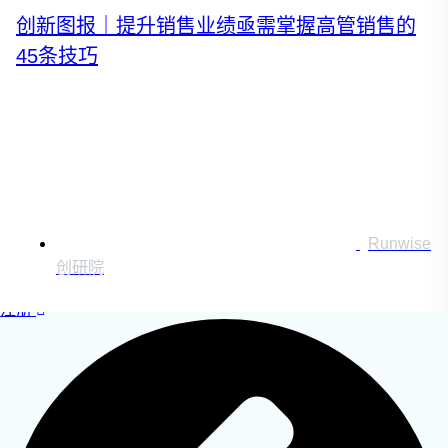
运营创新转型
创新图报｜提升销售业绩亟需掌握高管销售的
营销创新趋势报告
45条技巧
创作者中心
搜索：
Runwise
登录
创研院
|
注册