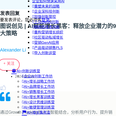
企业如何快速采用AI
重塑未来的战略
企业深科技创新
发表回复
加强创新管控
要发表评论，您必须先
登录
。
上马GenAI创新
图说创见 | AI赋能增长黑客：释放企业潜力的9
拥抱低成本创新
大策略
重构营销增长组织
社区驱动私域增长
营销GenAI应用
产品驱动销售PLS
Alexander Li
导入创新运营
+ 关注
AI+创新训练营
企业AI创新工作坊
2024-06-18
AI+增长战略工作坊
AI+品牌增长工作坊
AI+销售增长工作坊
AI+增长黑客训练营
AI+设计思维训练营
AI+敏捷管理训练营
通过Growth Hacking与人工智能结合，分析用户行为、提升销
AI+增长集思会