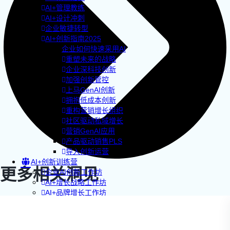
AI+管理教练
AI+设计冲刺
企业敏捷转型
AI+创新指南2025
企业如何快速采用AI
重塑未来的战略
企业深科技创新
加强创新管控
上马GenAI创新
拥抱低成本创新
重构营销增长组织
社区驱动私域增长
营销GenAI应用
产品驱动销售PLS
导入创新运营
AI+创新训练营
更多相关洞见
企业AI创新工作坊
AI+增长战略工作坊
AI+品牌增长工作坊
AI+销售增长工作坊
AI+增长黑客训练营
AI+设计思维训练营