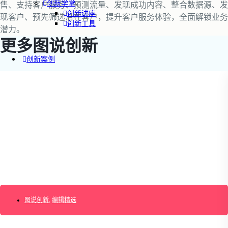
创新学堂
售、支持客户服务、预测流量、发现成功内容、整合数据源、发
创新讲座
现客户、预先筛选潜在客户，提升客户服务体验，全面解锁业务
创新工具
潜力。
更多图说创新
创新案例
创新智库
企业AI创新
产业创新洞察
新消费与新零售
企业技术与服务
新健康与医疗
创造DTC品牌
加速企业创新
创新业务增长
产品驱动增长
转型敏捷组织
图说创新
,
编辑精选
精益产品创新
培养创新能力
提升创新领导力