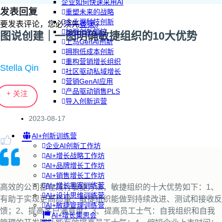
企业如何快速采用AI
发表回复
重塑未来的战略
企业深科技创新
要发表评论，您必须先
登录
。
加强创新管控
图说创建｜一图明确敏捷组织的10大优势
上马GenAI创新
拥抱低成本创新
重构营销增长组织
Stella Qin
社区驱动私域增长
营销GenAI应用
产品驱动销售PLS
+ 关注
导入创新运营
2023-08-17
AI+创新训练营
企业AI创新工作坊
AI+增长战略工作坊
AI+品牌增长工作坊
AI+销售增长工作坊
AI+增长黑客训练营
高效的公司都在践行敏捷方法，敏捷组织的十大优势如下：1、
AI+设计思维训练营
有助于实现更高质量：敏捷组织能做到持续改进、测试和接收反
AI+敏捷管理训练营
馈；2、提高客户满意度；3、提高员工士气：自我组织和自我
AI+增长集思会