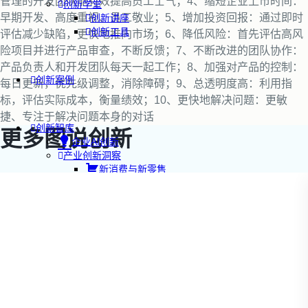
管理的开发团队能有效提高员工士气；4、缩短企业上市时间：
创新学堂
早期开发、高度重视、员工敬业；5、增加投资回报：通过即时
创新讲座
创新工具
评估减少缺陷，更快地推向市场；6、降低风险：首先评估高风
险项目并进行产品审查，不断反馈；7、不断改进的团队协作：
产品负责人和开发团队每天一起工作；8、加强对产品的控制：
创新案例
每日更新，优先级调整，消除障碍；9、总透明度高：利用指
标，评估实际成本，衡量绩效；10、更快地解决问题：更敏
捷、专注于解决问题本身的对话
创新智库
更多图说创新
企业AI创新
产业创新洞察
新消费与新零售
企业技术与服务
新健康与医疗
创造DTC品牌
加速企业创新
创新业务增长
产品驱动增长
转型敏捷组织
精益产品创新
培养创新能力
提升创新领导力