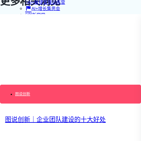
更多相关洞见
AI+敏捷管理训练营
AI+增长集思会
创新学堂
创新讲座
创新工具
创新案例
创新智库
企业AI创新
产业创新洞察
新消费与新零售
企业技术与服务
新健康与医疗
创造DTC品牌
加速企业创新
创新业务增长
图说创新
产品驱动增长
转型敏捷组织
精益产品创新
培养创新能力
图说创新｜企业团队建设的十大好处
提升创新领导力
运营创新转型
营销创新趋势报告
创作者中心