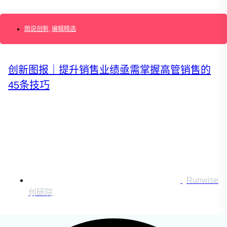
运营创新转型
营销创新趋势报告
图说创新
,
编辑精选
创作者中心
创新图报｜提升销售业绩亟需掌握高管销售的
45条技巧
搜索：
登录
|
注册
Runwise
创研院