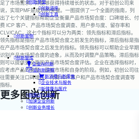
创新学堂
足了市场需求，并能够获得持续增长的状态。对于初创公司来
创新讲座
说，实现PMF是成功的关键。一图提供了一个全面的指南，列
创新工具
出了七个关键指标帮助企业衡量产品市场契合度：口碑增长、付
费 ICP 客户、产品市场契合度调查、用户参与度、留存率和
CLV/CAC，这七个指标可以分为两类：领先指标和滞后指标。
创新案例
领先指标是指在产品市场契合度之前发生的指标，滞后指标是指
在产品市场契合度之后发生的指标。领先指标可以帮助企业早期
识别产品市场契合度的迹象，从而及时调整产品策略。滞后指标
创新智库
则可以提供更全面的产品市场契合度评估。企业在选择指标时，
企业AI创新
应考虑产品的类型、目标市场和自身的阶段。例如，初创公司往
产业创新洞察
新消费与新零售
往需要关注口碑增长、付费 ICP 客户和产品市场契合度调查等
企业技术与服务
指标。
新健康与医疗
更多图说创新
创造DTC品牌
加速企业创新
创新业务增长
产品驱动增长
转型敏捷组织
精益产品创新
培养创新能力
提升创新领导力