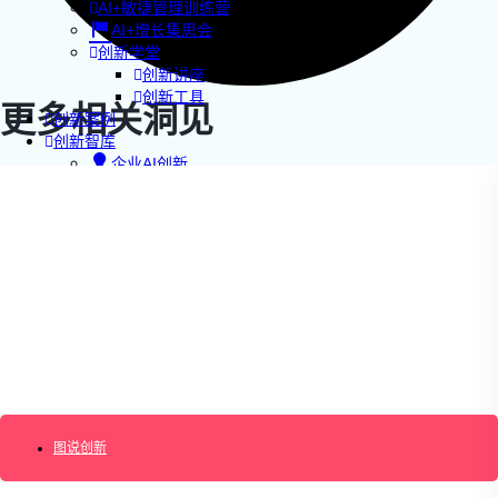
AI+敏捷管理训练营
AI+增长集思会
创新学堂
创新讲座
创新工具
更多相关洞见
创新案例
创新智库
企业AI创新
产业创新洞察
新消费与新零售
企业技术与服务
新健康与医疗
创造DTC品牌
加速企业创新
创新业务增长
产品驱动增长
转型敏捷组织
精益产品创新
培养创新能力
提升创新领导力
图说创新
运营创新转型
营销创新趋势报告
创作者中心