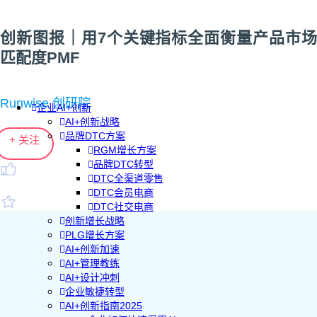
创新图报｜用7个关键指标全面衡量产品市场
匹配度PMF
Runwise 创研院
企业AI+创新
AI+创新战略
品牌DTC方案
+ 关注
RGM增长方案
品牌DTC转型
DTC全渠道零售
DTC会员电商
DTC社交电商
创新增长战略
PLG增长方案
AI+创新加速
AI+管理教练
AI+设计冲刺
企业敏捷转型
AI+创新指南2025