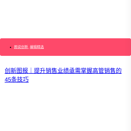
运营创新转型
营销创新趋势报告
创作者中心
图说创新
,
编辑精选
创新图报｜提升销售业绩亟需掌握高管销售的
搜索：
登录
45条技巧
|
注册