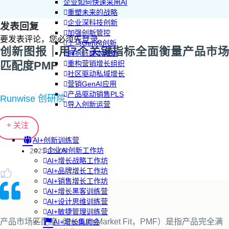
企业如何快速采用AI
重塑未来的战略
企业深科技创新
发表回复
加强创新管控
要发表评论，您必须先
登录
。
上马GenAI创新
创新图报｜用7个关键指标全面衡量产品市场
拥抱低成本创新
匹配度PMF
重构营销增长组织
社区驱动私域增长
营销GenAI应用
产品驱动销售PLS
Runwise 创研院
导入创新运营
+ 关注
AI+创新训练营
企业AI创新工作坊
2023-11-08
AI+增长战略工作坊
AI+品牌增长工作坊
AI+销售增长工作坊
AI+增长黑客训练营
AI+设计思维训练营
AI+敏捷管理训练营
产品市场匹配度（Product-Market Fit，PMF）是指产品完全满
AI+增长集思会