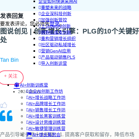
企业如何快速采用AI
重塑未来的战略
企业深科技创新
发表回复
加强创新管控
要发表评论，您必须先
登录
。
上马GenAI创新
图说创见 | 创新增长引擎：PLG的10个关键好
拥抱低成本创新
处
重构营销增长组织
社区驱动私域增长
营销GenAI应用
产品驱动销售PLS
Tan Bin
导入创新运营
+ 关注
AI+创新训练营
企业AI创新工作坊
2024-06-11
AI+增长战略工作坊
AI+品牌增长工作坊
AI+销售增长工作坊
AI+增长黑客训练营
AI+设计思维训练营
AI+敏捷管理训练营
产品引导增长的十大好处：1. 提高客户获取和留存，降低市场
AI+增长集思会