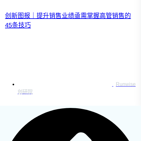
运营创新转型
营销创新趋势报告
创新图报｜提升销售业绩亟需掌握高管销售的
45条技巧
创作者中心
搜索：
登录
Runwise
|
创研院
注册