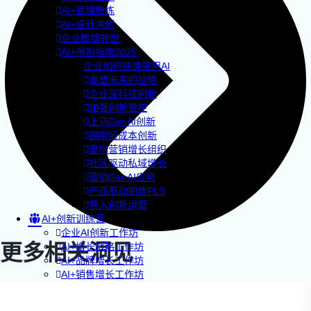
AI+管理教练
AI+设计冲刺
企业敏捷转型
AI+创新指南2025
企业如何快速采用AI
重塑未来的战略
企业深科技创新
加强创新管控
上马GenAI创新
拥抱低成本创新
重构营销增长组织
社区驱动私域增长
营销GenAI应用
产品驱动销售PLS
导入创新运营
AI+创新训练营
企业AI创新工作坊
更多相关洞见
AI+增长战略工作坊
AI+品牌增长工作坊
AI+销售增长工作坊
AI+增长黑客训练营
AI+设计思维训练营