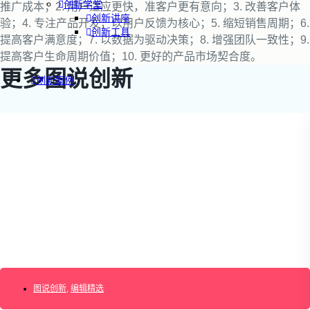
创新学堂
推广成本；2. 用户适应更快，准客户更有意向；3. 改善客户体
创新讲座
验；4. 专注产品开发，以用户反馈为核心；5. 缩短销售周期；6.
创新工具
提高客户满意度；7. 以数据为驱动决策；8. 增强团队一致性；9.
提高客户生命周期价值；10. 更好的产品市场契合度。
更多图说创新
创新案例
创新智库
企业AI创新
产业创新洞察
新消费与新零售
企业技术与服务
新健康与医疗
创造DTC品牌
加速企业创新
创新业务增长
产品驱动增长
转型敏捷组织
精益产品创新
图说创新
,
编辑精选
培养创新能力
提升创新领导力