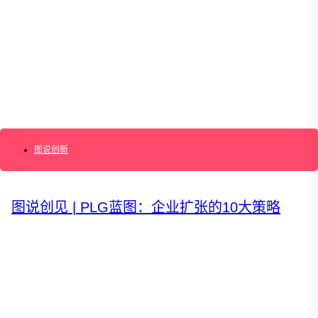
AI+敏捷管理训练营
AI+增长集思会
创新学堂
创新讲座
创新工具
创新案例
创新智库
企业AI创新
产业创新洞察
新消费与新零售
企业技术与服务
图说创新
新健康与医疗
创造DTC品牌
加速企业创新
创新业务增长
图说创见 | PLG蓝图：企业扩张的10大策略
产品驱动增长
转型敏捷组织
精益产品创新
培养创新能力
提升创新领导力
运营创新转型
营销创新趋势报告
创作者中心