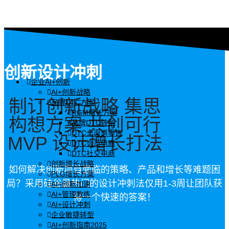
创新设计冲刺
企业AI+创新
AI+创新战略
制订创新战略
集思
品牌DTC方案
RGM增长方案
构想方案
共创可行
品牌DTC转型
DTC全渠道零售
MVP
设计增长打法
DTC会员电商
DTC社交电商
创新增长战略
如何解决创新项目面临的策略、产品和增长等难题困
PLG增长方案
局？采用硅谷最热门的设计冲刺法仅用1-3周让团队获
AI+创新加速
AI+管理教练
得一个快速的答案！
AI+设计冲刺
企业敏捷转型
AI+创新指南2025