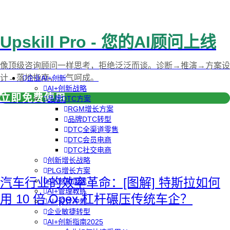
Upskill Pro - 您的AI顾问上线
像顶级咨询顾问一样思考，拒绝泛泛而谈。诊断→推演→方案设
计→落地指南，一气呵成。
企业AI+创新
AI+创新战略
立即免费使用
品牌DTC方案
RGM增长方案
品牌DTC转型
DTC全渠道零售
DTC会员电商
DTC社交电商
创新增长战略
PLG增长方案
汽车行业的效率革命：[图解] 特斯拉如何
AI+创新加速
AI+管理教练
用 10 倍 Opex 杠杆碾压传统车企？
AI+设计冲刺
企业敏捷转型
AI+创新指南2025