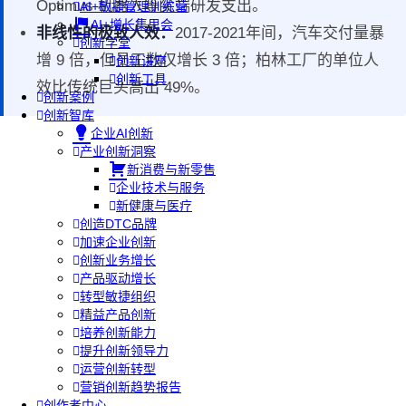
Optimus 机器人等尖端研发支出。
AI+敏捷管理训练营
AI+增长集思会
非线性的极致人效：
2017-2021年间，汽车交付量暴
创新学堂
增 9 倍，但员工数仅增长 3 倍；柏林工厂的单位人
创新讲座
创新工具
效比传统巨头高出 49%。
创新案例
创新智库
企业AI创新
产业创新洞察
新消费与新零售
企业技术与服务
新健康与医疗
创造DTC品牌
加速企业创新
创新业务增长
产品驱动增长
转型敏捷组织
精益产品创新
培养创新能力
提升创新领导力
运营创新转型
营销创新趋势报告
创作者中心