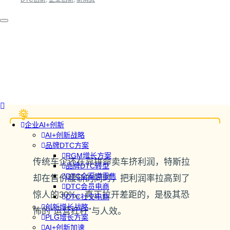
企业AI+创新
AI+创新战略
品牌DTC方案
RGM增长方案
传统车企还在靠拼命卖车挤利润，特斯拉
品牌DTC转型
DTC全渠道零售
却在售价腰斩的同时，把利润率拉高到了
DTC会员电商
惊人的30%。真正拉开差距的，是极其恐
DTC社交电商
创新增长战略
怖的“运营杠杆”与人效。
PLG增长方案
AI+创新加速