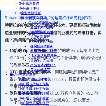
AI+管理教练
AI+设计冲刺
企业敏捷转型
Runwise 核心洞察：特斯拉的运营杠杆与高利润逻辑
AI+创新指南2025
企业如何快速采用AI
特斯拉的护城河不仅是新能源技术，更是其打破传统制
重塑未来的战略
企业深科技创新
造业规律的“运营杠杆”。通过商业模式的降维打击，实
加强创新管控
现了远超同行的盈利能力。
上马GenAI创新
拥抱低成本创新
10倍的 Opex 杠杆率：
特斯拉的收入/运营支出比高
重构营销增长组织
社区驱动私域增长
达 10 倍，远超丰田和大众的 2 倍基准，展现出极强
营销GenAI应用
的规模效应。
产品驱动销售PLS
导入创新运营
DTC 直营消灭营销成本：
彻底抛弃经销商与付费广
AI+创新训练营
告，采用“产品主导增长 (PLG)”，将营销和保修成本
企业AI创新工作坊
AI+增长战略工作坊
降至行业冰点。
AI+品牌增长工作坊
软件反哺尖端硬件：
超过 10 万客户购买的 FSD 软
AI+销售增长工作坊
AI+增长黑客训练营
件服务收入，提供了充沛的现金流，足以覆盖
AI+设计思维训练营