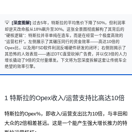
💡
[深度图解]
过去5年，特斯拉的平均售价下降了50%，但利润率
却逆天改命般从18%飙升至30%。这张全景图彻底解构了其背后的
“硬核逻辑”：特斯拉并非单纯在造车，而是在经营一个极度高效的
“运营杠杆”。左侧展示了其碾压同行的资金效率——高达10倍的
Opex比，以及用FSD软件利润反哺硬件研发的闭环；右侧则揭示了
其恐怖的人效表现——通过DTC直营砍掉广告费，并以仅3倍的人力
增长撬动了9倍的交付量爆发。下文将为您深度拆解这套让传统车企
绝望的效率引擎。
1 特斯拉的Opex收入/运营支持比高达10倍
特斯拉的Opex%，即收入/运营支出比为10倍，与丰田和
大众的2倍相差甚远。这是一个能产生强大增长推力的特