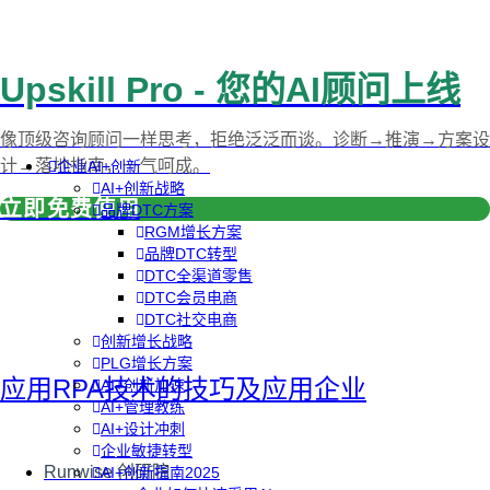
Upskill Pro - 您的AI顾问上线
像顶级咨询顾问一样思考，拒绝泛泛而谈。诊断→推演→方案设
计→落地指南，一气呵成。
企业AI+创新
AI+创新战略
立即免费使用
品牌DTC方案
RGM增长方案
品牌DTC转型
DTC全渠道零售
DTC会员电商
DTC社交电商
创新增长战略
PLG增长方案
应用RPA技术的技巧及应用企业
AI+创新加速
AI+管理教练
AI+设计冲刺
企业敏捷转型
Runwise 创研院
AI+创新指南2025