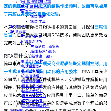
AI+敏捷管理训练营
定的训练之下，对未来的结果作出预判，故而可以被用
AI+增长集思会
创新学堂
于某些
业务流程的自动化处理
。
创新讲座
创新工具
创新案例
本篇文章会带你揭开RPA技术的真面目，并探讨
首席信
创新智库
息官
们怎样最大程度利用RPA技术，帮助团队更高效地
企业AI创新
产业创新洞察
完成商业目标。
新消费与新零售
企业技术与服务
RPA是什么？
新健康与医疗
创造DTC品牌
简单来说，
RPA是一项受商业逻辑与既定规则控制，用
加速企业创新
创新业务增长
于实现某些业务流程自动化的应用技术
。
RPA工具允许
产品驱动增长
公司员工通过配置软件或机器人，实现抓取并解析应用
转型敏捷组织
精益产品创新
程序、操纵数据、触发响应并能与其他数字系统通信的
培养创新能力
应用技术。RPA技术的应用场景非常丰富，简单的像是
提升创新领导力
运营创新转型
可以自动回复邮件，复杂的像是完成对数千个程式的部
营销创新趋势报告
创作者中心