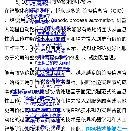
10个高效应用RPA技术的小技巧
AI+管理教练
AI+设计冲刺
在智能化创新趋势下，越来越多的 首席信息官（CIO）
企业敏捷转型
开始使用 RPA 技术 (robotic process automation, 机器
AI+创新指南2025
企业如何快速采用AI
人流程自动化)，这项尖端技术能够有效地将团队从重复
重塑未来的战略
性的工作中解放出来，把时间和精力投入到更有价值的
企业深科技创新
加强创新管控
工作中去。不过，也有专家表示，要想让RPA更好地服
上马GenAI创新
拥抱低成本创新
务于公司的业务，需要有科学的设计、规划及管理。
重构营销增长组织
社区驱动私域增长
随着RPA这项新兴技术的诞生，越来越多的首席信息官
营销GenAI应用
产品驱动销售PLS
开始将其用于简化公司业务流程，同时还能实现节约成
导入创新运营
本的目标。RPA能够协助处理基于固定流程范式的重复
AI+创新训练营
企业AI创新工作坊
性工作，让员工能把时间和精力投入到服务顾客或其他
AI+增长战略工作坊
AI+品牌增长工作坊
更有价值的工作中去。有人将RPA技术视为实现智能自
AI+销售增长工作坊
动化的过渡技术，而这样的技术是依靠机器学习和人工
AI+增长黑客训练营
AI+设计思维训练营
智能等认知技术得以实现的，因此，
RPA技术能够在一