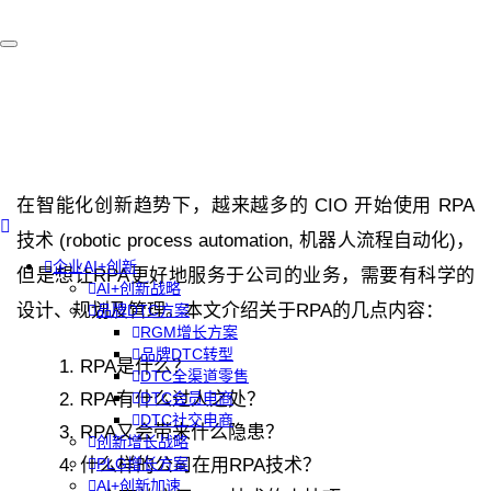
在智能化创新趋势下，越来越多的 CIO 开始使用 RPA
技术 (robotic process automation, 机器人流程自动化)，
企业AI+创新
但是想让RPA更好地服务于公司的业务，需要有科学的
AI+创新战略
设计、规划及管理。本文介绍关于RPA的几点内容：
品牌DTC方案
RGM增长方案
品牌DTC转型
RPA是什么？
DTC全渠道零售
RPA有什么过人之处？
DTC会员电商
DTC社交电商
RPA又会带来什么隐患？
创新增长战略
什么样的公司在用RPA技术？
PLG增长方案
AI+创新加速