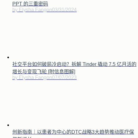
PPT 的三重密码
by Elysha Fang
on
03/31/2024
社交平台如何破局冷启动？拆解 Tinder 撬动 7.5 亿月活的
增长与变现飞轮 [附信息图解]
by Elysha Fang
on
07/07/2023
创新指南｜以患者为中心的DTC战略3大趋势推动医疗保