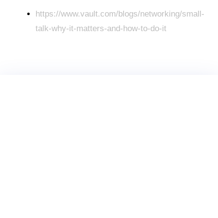
https://www.vault.com/blogs/networking/small-
talk-why-it-matters-and-how-to-do-it