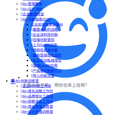
AI+管理教练
AI+设计冲刺
企业敏捷转型
AI+创新指南2025
企业如何快速采用AI
重塑未来的战略
企业深科技创新
加强创新管控
上马GenAI创新
拥抱低成本创新
重构营销增长组织
社区驱动私域增长
营销GenAI应用
产品驱动销售PLS
导入创新运营
AI+创新训练营
无厘头的开场： 啊你也来上班啊？
企业AI创新工作坊
AI+增长战略工作坊
AI+品牌增长工作坊
AI+销售增长工作坊
AI+增长黑客训练营
AI+设计思维训练营