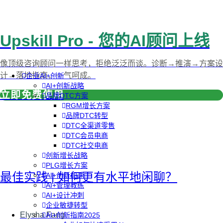
Upskill Pro - 您的AI顾问上线
像顶级咨询顾问一样思考，拒绝泛泛而谈。诊断→推演→方案设
计→落地指南，一气呵成。
企业AI+创新
AI+创新战略
立即免费使用
品牌DTC方案
RGM增长方案
品牌DTC转型
DTC全渠道零售
DTC会员电商
DTC社交电商
创新增长战略
PLG增长方案
最佳实践 | 如何更有水平地闲聊？
AI+创新加速
AI+管理教练
AI+设计冲刺
企业敏捷转型
Elysha Fang
AI+创新指南2025