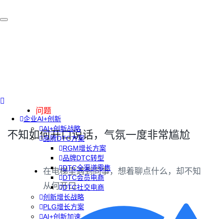
问题
企业AI+创新
AI+创新战略
不知如何开口说话，气氛一度非常尴尬
品牌DTC方案
RGM增长方案
品牌DTC转型
DTC全渠道零售
在电梯里遇到同事，想着聊点什么，却不知
DTC会员电商
从何开口
DTC社交电商
创新增长战略
PLG增长方案
AI+创新加速