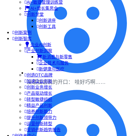
AI+敏捷管理训练营
AI+增长集思会
创新学堂
创新讲座
创新工具
创新案例
创新智库
企业AI创新
产业创新洞察
新消费与新零售
企业技术与服务
新健康与医疗
创造DTC品牌
加速企业创新
没话找话说的开口： 哇好巧啊……
创新业务增长
产品驱动增长
转型敏捷组织
精益产品创新
培养创新能力
提升创新领导力
运营创新转型
营销创新趋势报告
创作者中心