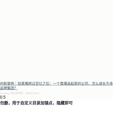
创新案例｜珀莱雅跨过百亿之后：一个靠爆品起家的公司，怎么成长为多
品牌集团？
Runwise 增长研究院
08/04/2026
勿删，用于自定义目录加锚点，隐藏即可