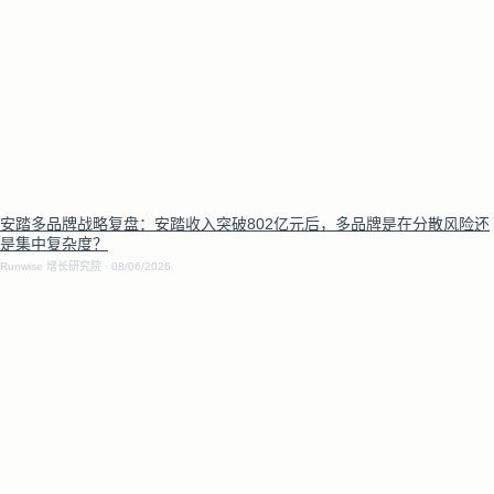
安踏多品牌战略复盘：安踏收入突破802亿元后，多品牌是在分散风险还
是集中复杂度？
Runwise 增长研究院
08/06/2026