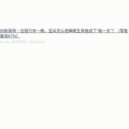
创新案例｜住宿只有一晚，亚朵怎么把睡眠生意做成了“每一天”？（零售
暴涨67%）
Runwise 增长研究院
08/08/2026