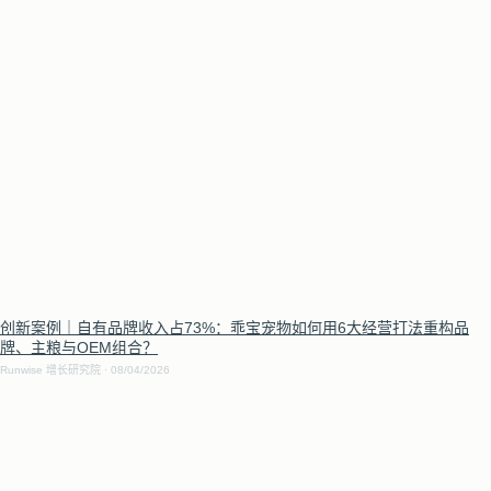
创新案例｜自有品牌收入占73%：乖宝宠物如何用6大经营打法重构品
牌、主粮与OEM组合？
Runwise 增长研究院
08/04/2026