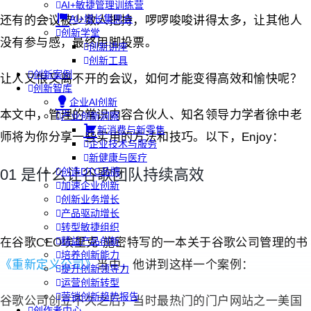
AI+敏捷管理训练营
AI+增长集思会
还有的会议被少数人把持，啰啰唆唆讲得太多，让其他人
创新学堂
没有参与感，最终用脚投票。
创新讲座
创新工具
创新案例
让人又恨又离不开的会议，如何才能变得高效和愉快呢？
创新智库
企业AI创新
本文中，管理的常识内容合伙人、知名领导力学者徐中老
产业创新洞察
新消费与新零售
师将为你分享一些实用的方法和技巧。以下，Enjoy：
企业技术与服务
新健康与医疗
01 是什么让谷歌团队持续高效
创造DTC品牌
加速企业创新
创新业务增长
产品驱动增长
转型敏捷组织
精益产品创新
在谷歌CEO埃里克·施密特写的一本关于谷歌公司管理的书
培养创新能力
《重新定义公司》
当中，他讲到这样一个案例：
提升创新领导力
运营创新转型
营销创新趋势报告
谷歌公司创立不久之后，当时最热门的门户网站之一美国
创作者中心