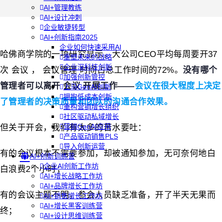
AI+管理教练
AI+设计冲刺
企业敏捷转型
AI+创新指南2025
企业如何快速采用AI
哈佛商学院的一项研究显示，大公司CEO平均每周要开37
重塑未来的战略
企业深科技创新
次 会议 ， 会议管理 时间占总工作时间的72%。
没有哪个
加强创新管控
管理者可以离开 会议 开展工作
——
会议在很大程度上决定
上马GenAI创新
拥抱低成本创新
了管理者的决策质量和团队的沟通合作效果。
重构营销增长组织
社区驱动私域增长
营销GenAI应用
但关于开会，我们有太多的苦水要吐：
产品驱动销售PLS
导入创新运营
有的会议根本不需要参加，却被通知参加，无可奈何地白
AI+创新训练营
企业AI创新工作坊
白浪费2个小时；
AI+增长战略工作坊
AI+品牌增长工作坊
有的会议主题不明，参会人员缺乏准备，开了半天无果而
AI+销售增长工作坊
AI+增长黑客训练营
终；
AI+设计思维训练营