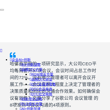
企业AI+创新
哈佛商学院的一项研究显示，大公司CEO平
AI+创新战略
品牌DTC方案
均每周要开37次会议，会议时间占总工作时
RGM增长方案
间的72%。没有哪个管理者可以离开会议开
品牌DTC转型
展工作——会议在很大程度上决定了管理者的
DTC全渠道零售
DTC会员电商
决策质量和团队的沟通合作效果。如何确保会
DTC社交电商
议有效性？文章分享了谷歌公司 会议管理 的
创新增长战略
PLG增长方案
8项准则与会议沟通的4项原则。
AI+创新加速