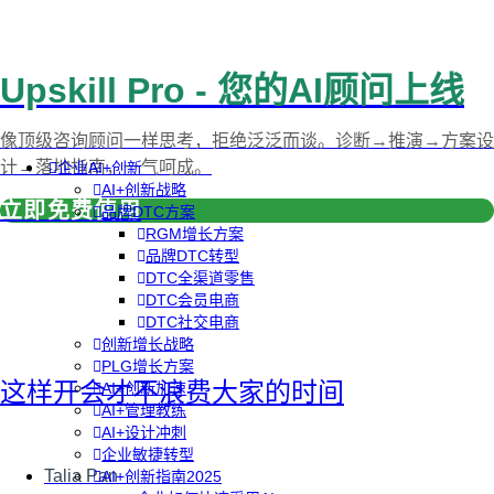
Upskill Pro - 您的AI顾问上线
像顶级咨询顾问一样思考，拒绝泛泛而谈。诊断→推演→方案设
计→落地指南，一气呵成。
企业AI+创新
AI+创新战略
立即免费使用
品牌DTC方案
RGM增长方案
品牌DTC转型
DTC全渠道零售
DTC会员电商
DTC社交电商
创新增长战略
PLG增长方案
这样开会才不浪费大家的时间
AI+创新加速
AI+管理教练
AI+设计冲刺
企业敏捷转型
Talia Pan
AI+创新指南2025