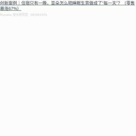
创新案例｜住宿只有一晚，亚朵怎么把睡眠生意做成了“每一天”？（零售
暴涨67%）
Runwise 增长研究院
08/08/2026