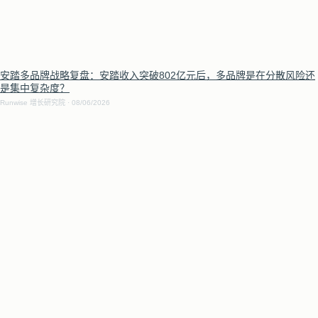
安踏多品牌战略复盘：安踏收入突破802亿元后，多品牌是在分散风险还
是集中复杂度？
Runwise 增长研究院
08/06/2026