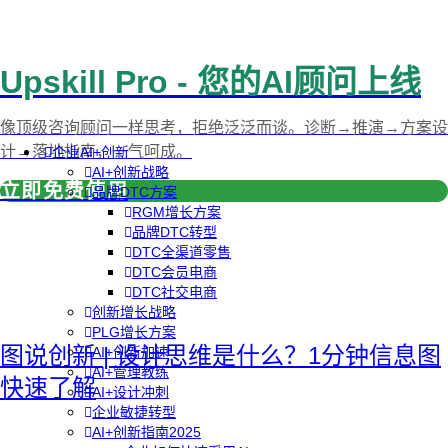
Upskill Pro - 您的AI顾问上线
像顶级咨询顾问一样思考，拒绝泛泛而谈。诊断→推演→方案设
计→落地指南，一气呵成。
企业AI+创新
AI+创新战略
立即免费使用
品牌DTC方案
RGM增长方案
品牌DTC转型
DTC全渠道零售
DTC会员电商
DTC社交电商
创新增长战略
PLG增长方案
图说创新 | 设计思维是什么？1分钟信息图
AI+创新加速
AI+管理教练
快速了解
AI+设计冲刺
企业敏捷转型
AI+创新指南2025