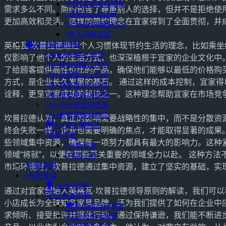
社区驱动私域增长
需求多么不同。简约包含了尊重别人的选择，但并不是拒绝使
营销GenAI应用
更加高效和灵活。这样的简约理念在宜家得到了全面贯彻，并
产品驱动销售PLS
导入创新运营
AI+创新训练营
英格瓦·坎普拉德通过个人习惯体现节约生活的理念，比如乘
企业AI创新工作坊
仅影响了他个人的生活方式，也深深植根于宜家的企业文化中
AI+增长战略工作坊
了给顾客提供高性价比的产品，确保他们能够以最低的价格购
AI+品牌增长工作坊
方式，是企业长久发展的基石。 通过这样的成本控制，宜家
AI+销售增长工作坊
诠释，更是宜家成功的秘诀之一。这种理念帮助宜家在市场竞
AI+增长黑客训练营
AI+设计思维训练营
AI+敏捷管理训练营
坎普拉德认为，真正的影响需要战略性的集中，而不是分散资
AI+增长集思会
终会失败一样，企业也需要明确的焦点，才能取得显著的成果
创新学堂
些领域集中资源，确保每一项努力都具有最大的影响力。这种
创新讲座
领域“将就”，以便在那些至关重要的领域全力以赴。 这种方
创新工具
创新案例
市场环境时，坎普拉德通过集中资源，建立了坚实的基础，实
创新智库
企业AI创新
通过对宜家创始人英格瓦·坎普拉德领导原则的解读，我们可
产业创新洞察
小店成长为全球知名家具品牌，还为我们提供了如何在企业中
新消费与新零售
求倾听、接受批评并据此行动。通过保持谦逊，我们能不断进
企业技术与服务