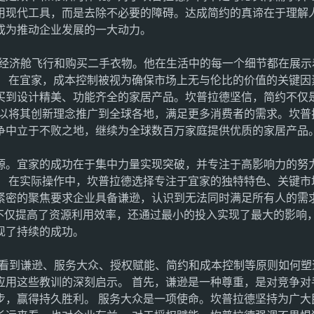
用现代工具，而是去除不必要的障碍。达成简约的真谛在于理解
成为推动企业发展的一大动力。
坐经济舱飞行和购买二手衣物。他在生活中的每一个细节都在展示
。 在宜家，成本控制被视为确保市场上无与伦比的价值的关键因
买到设计精美、功能齐全的家居产品。坎普拉德坚信，简约不仅
得以将其创新理念推广到全球各地，满足更多消费者的需求。坎普
争中立于不败之地，继续为全球数百万家庭提供优质的家居产品
源。宜家的成功在于集中力量实现突破，并专注于高影响力的努
。 在实际操作中，坎普拉德选择专注于宜家的独特特色、关键市
紧密的聚焦要求企业具备谦逊，认识到无法同时满足所有人的需
法不仅提高了资源利用效率，还通过最小的投入实现了最大的影响
现了持续的成功。
以看到谦逊、服务大众、授权赋能、简约和成本控制等原则如何塑
应用这些教训的深刻启示。 首先，谦逊是一种尊重，是对竞争对
步，赢得持久胜利。 服务大众是一项使命。坎普拉德坚持为广大