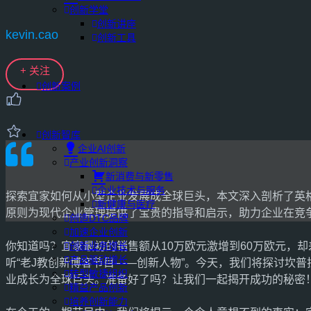
创新学堂
创新讲座
kevin.cao
创新工具
+ 关注
创新案例
创新智库
企业AI创新
产业创新洞察
新消费与新零售
企业技术与服务
探索宜家如何从小型企业发展成全球巨头，本文深入剖析了英
新健康与医疗
原则为现代企业管理提供了宝贵的指导和启示，助力企业在竞
创造DTC品牌
加速企业创新
你知道吗？宜家最初的销售额从10万欧元激增到60万欧元，
创新业务增长
产品驱动增长
听“老J教创新博客节目——创新人物”。今天，我们将探讨坎普拉
转型敏捷组织
业成长为全球巨头。准备好了吗？让我们一起揭开成功的秘密
精益产品创新
培养创新能力