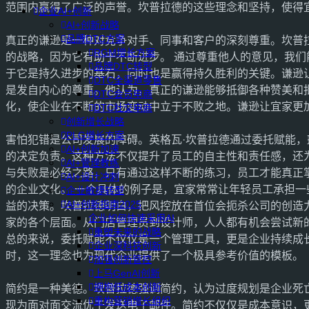
范围内赢得了广泛的声誉。坎普拉德的这些理念和坚持，使得
企业AI+创新
AI+创新战略
品牌DTC方案
真正的谦逊是一种对竞争对手、同事和客户的深刻尊重。坎普
RGM增长方案
的战略，因为它有助于不断进步。 通过尊重他人的意见，我
品牌DTC转型
于它是持久进步的基石，同时也是赢得持久胜利的关键。谦逊
DTC全渠道零售
是发自内心的尊重。他认为，真正的谦逊能够抵御各种赞美和
DTC会员电商
化，使企业在不断的市场变动中立于不败之地。谦逊让宜家更
DTC社交电商
创新增长战略
PLG增长方案
害怕犯错是公司发展的障碍。英格瓦·坎普拉德通过委托赋能
AI+创新加速
的决定负责。这种方法不仅提升了员工的自主性和责任感，还
AI+管理教练
与失败是必经之路，只有通过这样不断的练习，员工才能真正
AI+设计冲刺
的企业文化。 一个具体的例子是，宜家常常让年轻员工承担
企业敏捷转型
AI+创新指南2025
益的决策。坎普拉德明白，把风控放在首位会扼杀公司的创造
企业如何快速采用AI
家的各个层面。从门店管理员到设计师，人人都有机会尝试新
重塑未来的战略
总的来说，委托赋能不仅仅是一个管理工具，更是企业持续成
企业深科技创新
时，这一理念也为现代企业提供了一个极具参考价值的模板。
加强创新管控
上马GenAI创新
拥抱低成本创新
简约是一种美德。坎普拉德强调简约，认为过度规划是企业死
重构营销增长组织
现为面对面交流优于发送电子邮件。简约不仅仅是成本意识，