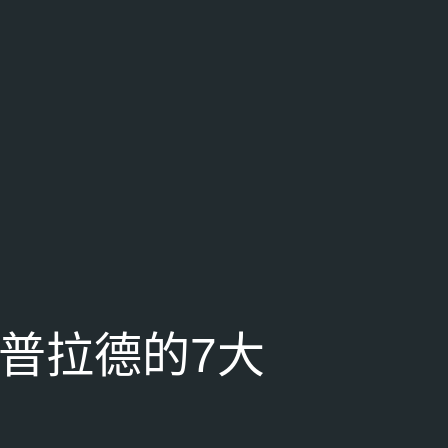
坎普拉德的7大