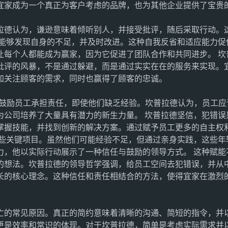
宜家成为一个真正为客户考虑的品牌，也为其他企业提供了宝贵
拉德认为，谦逊意味着倾听别人，并接受批评，随后采取行动。
们能够发现自身的不足，并及时改进。这种自我反省和适应能力促
让每个人都能成为赢家，因为它促进了团队合作和共同进步。 坎
批评的风暴，不是通过躲避，而是通过实实在在的服务来实现。
加关注顾客的需求，同时也赢得了顾客的忠诚。
，鼓励员工承担责任，即使他们缺乏经验。坎普拉德认为，员工应
为公司培养了大量具有潜力的新生力量。 坎普拉德坚信，犯错误
掌握技能，并找到创新的解决方案。通过赋予员工更多的自主权
一些关键项目。虽然他们可能经验不足，但通过亲身实践，这些年
力，他以实际行动展示了一种信任与鼓励的领导方式。 这种赋能
的想法。坎普拉德的领导哲学强调，给员工空间去犯错误，并从
长的核心理念。这种信任和责任相结合的方法，使得宜家在激烈
亡的常见原因。真正的简约意味着清晰的沟通、简短的指令，并
更是效率和常识的体现。对于坎普拉德，简单是考虑实际需求并