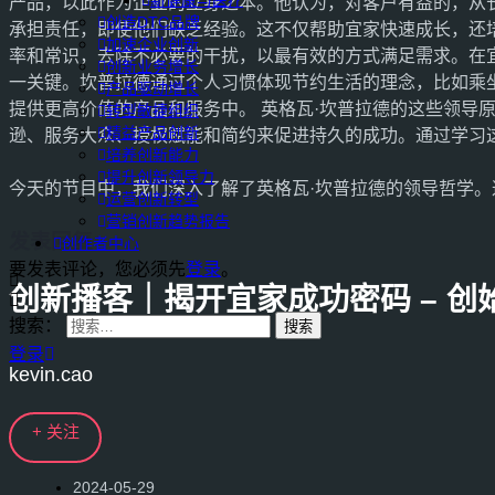
新健康与医疗
产品，以此作为企业的立身之本。他认为，对客户有益的，从
创造DTC品牌
承担责任，即使他们缺乏经验。这不仅帮助宜家快速成长，还
加速企业创新
率和常识，去除不必要的干扰，以最有效的方式满足需求。在
创新业务增长
一关键。坎普拉德通过个人习惯体现节约生活的理念，比如乘
产品驱动增长
提供更高价值的产品和服务中。 英格瓦·坎普拉德的这些领导
转型敏捷组织
精益产品创新
逊、服务大众、授权赋能和简约来促进持久的成功。通过学习
培养创新能力
提升创新领导力
今天的节目中，我们深入了解了英格瓦·坎普拉德的领导哲学
运营创新转型
营销创新趋势报告
发表回复
创作者中心
要发表评论，您必须先
登录
。
创新播客｜揭开宜家成功密码 – 创
搜索：
登录
kevin.cao
+ 关注
2024-05-29