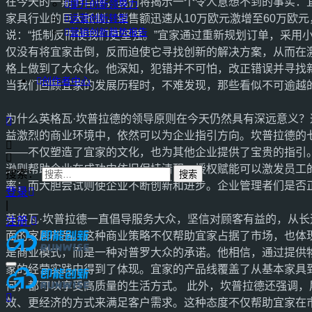
在今天的一期节目中，我们将揭示一个令人意想不到的事实：
提升创新领导力
家具行业的巨大抵制，销售额迅速从10万欧元激增至60万欧
运营创新转型
营销创新趋势报告
说：“抵制反而使我们更坚强。”宜家通过重新规划订单，采用
仅没有将宜家击倒，反而迫使它寻找创新的解决方案，从而在
格上做到了大众化。他深知，犯错并不可怕，改正错误并寻找
创作者中心
当我们回顾宜家的发展历程时，不难发现，那些看似不可逾越
为什么英格瓦·坎普拉德的领导原则在今天仍然具有深远意义
益激烈的商业环境中，依然可以为企业指引方向。坎普拉德的
——不仅塑造了宜家的文化，也为其他企业提供了宝贵的指引
逊则帮助企业在成功中依旧保持清醒；授权赋能可以激发员工
搜索：
率；而大胆尝试则使企业不断创新和进步。企业管理者们是否
登录
|
英格瓦·坎普拉德一直倡导服务大众，坚信对顾客有益的，从
注册
面的家居产品。这种商业策略不仅帮助宜家占据了市场，也体现
是商业模式，而是一种对普罗大众的承诺。他相信，通过提供
家的经营实践中得到了体现。宜家的产品线覆盖了从基本家具
何，都可以享受高质量的生活方式。 此外，坎普拉德还强调
效、更经济的方式来满足客户需求。这种态度不仅帮助宜家在