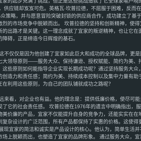
宜家的起步充满了挑战，但正是这些挑战造就了它全球家喻户晓
元，供应链却岌岌可危。英格瓦·坎普拉德，不屈服于困难，反而
小众策略，并与愿意冒险突破封锁的供应商合作，成功建立了基
激烈的市场竞争中脱颖而出。 坎普拉德的坚持和创新精神，使得
新的出路才是关键。这一理念成就了宜家的叛逆精神，也让它在面
的障碍，正是缔造今日辉煌的基石。
？这不仅仅是因为他创建了宜家如此巨大和成功的全球品牌，更是
七大领导原则——服务大众、保持谦逊、授权赋能、简约为美、
。这些原则如何能指导企业实现长期成功呢？通过坚持服务大众
的创造力和责任感；简约为美、持续成本控制以及集中力量有助
正在利用这些原则，为自己的团队铺就成功之路呢？
长远来看，对企业也有益。他的理念是：提供低廉价格，使尽可能
了它的社会责任感。 坎普拉德在1976年的遗言中明确指出，
物美价廉的产品，宜家不仅能提升自身的竞争力，还能实实在在地
到复杂设计的广泛范围，所有产品都保持了实惠的价格。这使得
，展现宜家的简洁和诚实是产品设计的核心。他认为，简单生活并
市场上脱颖而出，也塑造了宜家的品牌形象。 通过服务大众，宜