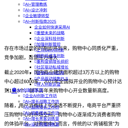
AI+管理教练
AI+设计冲刺
企业敏捷转型
AI+创新指南2025
企业如何快速采用AI
重塑未来的战略
企业深科技创新
加强创新管控
存在市场过度的时期即将到来，购物中心同质化严重，
上马GenAI创新
拥抱低成本创新
竞争加剧，运营压力增大
重构营销增长组织
社区驱动私域增长
截止2020年，国内商业建筑面积超过3万方以上的购物
营销GenAI应用
产品驱动销售PLS
中心超过6000家，2021年全国拟开业的购物中心预计达
导入创新运营
AI+创新训练营
到1113个，创下历年来购物中心开业数量新高度。
企业AI创新工作坊
AI+增长战略工作坊
随着，用户消费线上化渗透不断提升，电商平台严重挤
AI+品牌增长工作坊
AI+销售增长工作坊
压购物中心的市场空间，购物中心逐渐成为消费者购物
AI+增长黑客训练营
的体验平台。对购物中心而言，传统的以“商铺租赁”为
AI+设计思维训练营