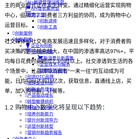
AI+敏捷管理训练营
主的商业模式正在发生转变。通过精细化运营实现购物
AI+增长集思会
创新学堂
中心，品牌方，消费者三方利益的协同，成为购物中心
创新讲座
运营目标。
创新工具
创新案例
创新智库
社交媒体和社交电商发展迅速且多样化，对于消费者购
企业AI创新
买决策的影响越来越大，在中国的渗透率高达97%+，平
产业创新洞察
新消费与新零售
均每日花费时间超过2.3小时以上。社交渗透到生活的各
企业技术与服务
新健康与医疗
个场景中，让品牌与消费者“一来一往”的互动成为可
创造DTC品牌
能，日均扫码达到15亿次，获取信息，直通线上店，买
加速企业创新
创新业务增长
单，加入购物群，订餐等。
产品驱动增长
转型敏捷组织
1.2 购物中心数字化将呈现以下趋势：
精益产品创新
培养创新能力
提升创新领导力
运营创新转型
营销创新趋势报告
创作者中心