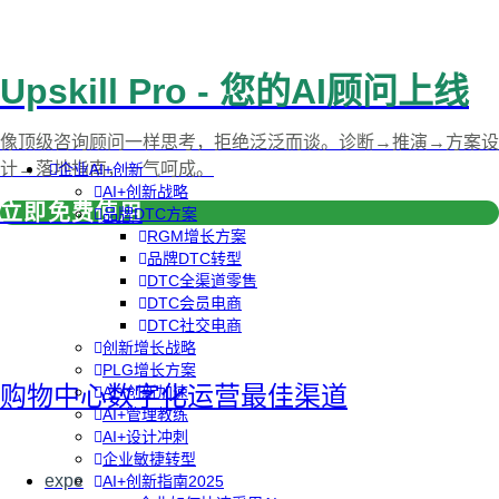
Upskill Pro - 您的AI顾问上线
像顶级咨询顾问一样思考，拒绝泛泛而谈。诊断→推演→方案设
计→落地指南，一气呵成。
企业AI+创新
AI+创新战略
立即免费使用
品牌DTC方案
RGM增长方案
品牌DTC转型
DTC全渠道零售
DTC会员电商
DTC社交电商
创新增长战略
PLG增长方案
购物中心数字化运营最佳渠道
AI+创新加速
AI+管理教练
AI+设计冲刺
企业敏捷转型
expe
AI+创新指南2025