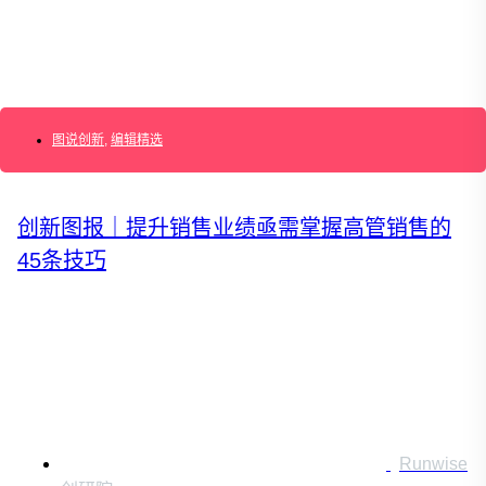
运营创新转型
营销创新趋势报告
创作者中心
图说创新
,
编辑精选
创新图报｜提升销售业绩亟需掌握高管销售的
45条技巧
搜索：
登录
|
注册
Runwise