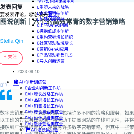
企业如何快速采用AI
发表回复
重塑未来的战略
企业深科技创新
要发表评论，您必须先
登录
。
加强创新管控
图说创新｜六个的高效常青的数字营销策略
上马GenAI创新
拥抱低成本创新
重构营销增长组织
Stella Qin
社区驱动私域增长
营销GenAI应用
产品驱动销售PLS
+ 关注
导入创新运营
2023-08-10
AI+创新训练营
企业AI创新工作坊
AI+增长战略工作坊
AI+品牌增长工作坊
AI+销售增长工作坊
AI+增长黑客训练营
数字营销是一个广义的术语，包括许多不同的策略和服务，如果
AI+设计思维训练营
以正确的方式有效实施，将有助于提高网站的在线可见性，并将
AI+敏捷管理训练营
接触到广大目标受众。尽管有许多数字营销策略，但其中一些策
AI+增长集思会