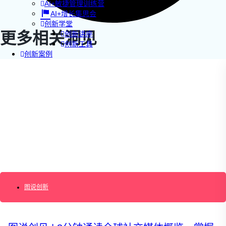
AI+敏捷管理训练营
AI+增长集思会
创新学堂
更多相关洞见
创新讲座
创新工具
创新案例
创新智库
企业AI创新
产业创新洞察
新消费与新零售
企业技术与服务
新健康与医疗
创造DTC品牌
加速企业创新
创新业务增长
产品驱动增长
转型敏捷组织
精益产品创新
培养创新能力
图说创新
提升创新领导力
运营创新转型
营销创新趋势报告
创作者中心