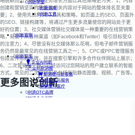
略脱颖而出，在帮助业务增长方面比其他策略更为关：1、内容
创新学堂
创建和营销坚实的质量和相关内容对于网站的整体排名至关重
创新讲座
创新工具
要；2、使用先进的SEO工具和策略，如页面上的SEO、页面外
的SEO、链接构建等，将通过产生更多流量使您的网站处于更
好的位置；3、社交媒体营销社交媒体是一种重要的在线营销策
创新案例
略，有助于从各种渠道（如Facebook和Twitter）吸引目标受众
的注意力；4、尽管没有社交媒体那么花哨，但电子邮件营销服
务仍然是最常见的在线营销工具之一；5、CPC或PPC管理服务
创新智库
包括宣传您的品牌，并在搜索引擎和许多合作伙伴网站上展示；
企业AI创新
6、二次营销是一种与已经访问过您网站的用户建立联系的智能
产业创新洞察
方式，常见的二次营销服务包括张贴静态图像、视频、广告等。
新消费与新零售
更多图说创新
企业技术与服务
新健康与医疗
创造DTC品牌
加速企业创新
创新业务增长
产品驱动增长
转型敏捷组织
精益产品创新
培养创新能力
提升创新领导力