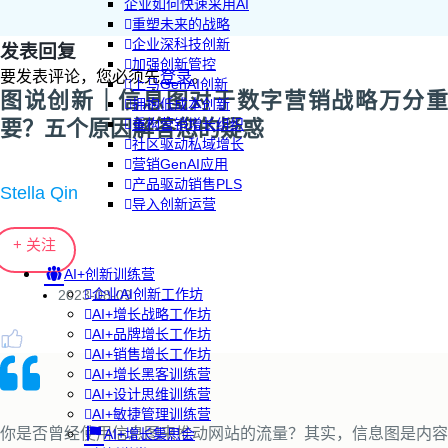
企业如何快速采用AI
重塑未来的战略
企业深科技创新
发表回复
加强创新管控
要发表评论，您必须先
登录
。
上马GenAI创新
图说创新｜信息图对于数字营销战略万分重
拥抱低成本创新
要？五个原因解答您的疑惑
重构营销增长组织
社区驱动私域增长
营销GenAI应用
产品驱动销售PLS
Stella Qin
导入创新运营
+ 关注
AI+创新训练营
企业AI创新工作坊
2023-08-09
AI+增长战略工作坊
AI+品牌增长工作坊
AI+销售增长工作坊
AI+增长黑客训练营
AI+设计思维训练营
AI+敏捷管理训练营
你是否曾经使用信息图来推动网站的流量？其实，信息图是内容
AI+增长集思会