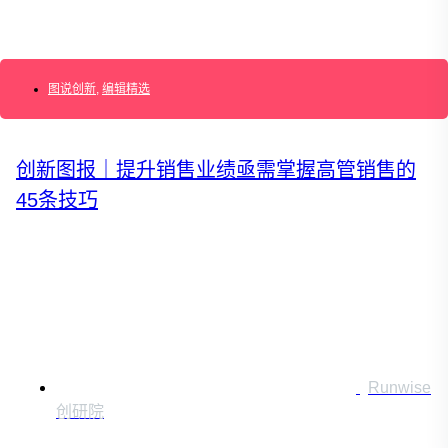
运营创新转型
营销创新趋势报告
图说创新
,
编辑精选
创作者中心
创新图报｜提升销售业绩亟需掌握高管销售的
45条技巧
搜索：
登录
|
注册
Runwise
创研院