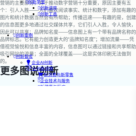
创新学堂
营销的主要部分，对于推动数字营销十分重要，原因主要有五
创新讲座
个：引人入胜——人们喜欢阅读事实、统计和数字，添加有趣的
创新工具
图片和统计数据当然会有所帮助；传播迅速——有趣的是，创建
的信息图更多地通过社交媒体共享，它们引人入胜，令人愉快，
因此可以共享；品牌知名度——信息图上有一个带有品牌名称的
创新案例
品牌标志。它有能力创造更大的“品牌知名度”；增加流量——凭
借视觉愉悦和信息丰富的内容，信息图可以通过链接和共享帮助
吸引网站的流量；全面的全球覆盖——这是实体印刷无法做到
创新智库
的。
企业AI创新
更多图说创新
产业创新洞察
新消费与新零售
企业技术与服务
新健康与医疗
创造DTC品牌
加速企业创新
创新业务增长
产品驱动增长
转型敏捷组织
精益产品创新
培养创新能力
提升创新领导力