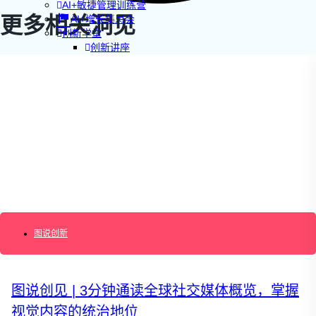
AI+敏捷管理训练营
更多相关洞见
AI+增长集思会
创新学堂
创新讲座
创新工具
创新案例
创新智库
企业AI创新
产业创新洞察
新消费与新零售
企业技术与服务
新健康与医疗
创造DTC品牌
加速企业创新
创新业务增长
产品驱动增长
转型敏捷组织
图说创新
精益产品创新
培养创新能力
提升创新领导力
运营创新转型
图说创见 | 3分钟通读全球社交媒体概览，掌握
营销创新趋势报告
视觉内容的统治地位
创作者中心