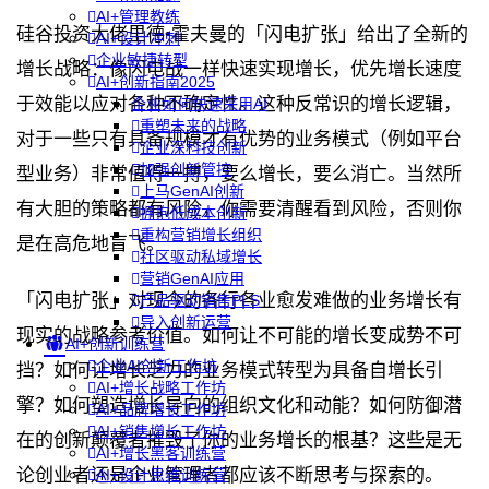
AI+管理教练
硅谷投资大佬里德•霍夫曼的「闪电扩张」给出了全新的
AI+设计冲刺
企业敏捷转型
增长战略：像闪电战一样快速实现增长，优先增长速度
AI+创新指南2025
于效能以应对各种不确定性。这种反常识的增长逻辑，
企业如何快速采用AI
重塑未来的战略
对于一些只有具备规模才有优势的业务模式（例如平台
企业深科技创新
加强创新管控
型业务）非常值得一搏，要么增长，要么消亡。当然所
上马GenAI创新
有大胆的策略都有风险，你需要清醒看到风险，否则你
拥抱低成本创新
重构营销增长组织
是在高危地盲飞。
社区驱动私域增长
营销GenAI应用
「闪电扩张」对现今的各行各业愈发难做的业务增长有
产品驱动销售PLS
导入创新运营
现实的战略参考价值。如何让不可能的增长变成势不可
AI+创新训练营
企业AI创新工作坊
挡？如何让增长乏力的业务模式转型为具备自增长引
AI+增长战略工作坊
擎？如何塑造增长导向的组织文化和动能？如何防御潜
AI+品牌增长工作坊
AI+销售增长工作坊
在的创新颠覆者摧毁了你的业务增长的根基？这些是无
AI+增长黑客训练营
论创业者还是企业管理者都应该不断思考与探索的。
AI+设计思维训练营