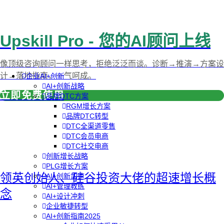
Upskill Pro - 您的AI顾问上线
像顶级咨询顾问一样思考，拒绝泛泛而谈。诊断→推演→方案设
计→落地指南，一气呵成。
企业AI+创新
AI+创新战略
立即免费使用
品牌DTC方案
RGM增长方案
品牌DTC转型
DTC全渠道零售
DTC会员电商
DTC社交电商
创新增长战略
PLG增长方案
领英创始人、硅谷投资大佬的超速增长概
AI+创新加速
AI+管理教练
念
AI+设计冲刺
企业敏捷转型
AI+创新指南2025