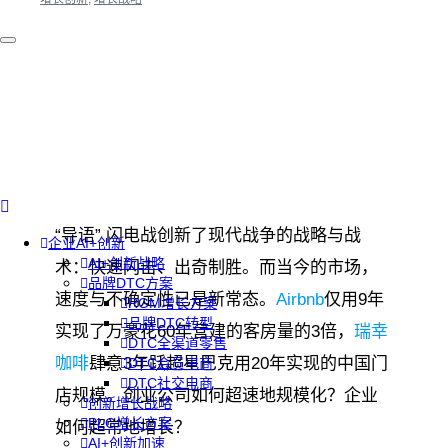
“导语” 闪电战创新了现代战争的战略与战
企业AI+创新
AI+创新战略
术：快速闪击、出奇制胜。而当今的市场，
品牌DTC方案
速度与不确定性已是新常态。
Airbnb
仅用9年
RGM增长方案
品牌DTC转型
实现了万豪花60年营建的客房量的3倍，
瑞幸
DTC全渠道零售
咖啡
肆意3年跃超星巴克用20年实现的中国门
DTC会员电商
DTC社交电商
店规模。创业公司如何超速地规模化？企业
创新增长战略
PLG增长方案
如何超常地增长？
AI+创新加速