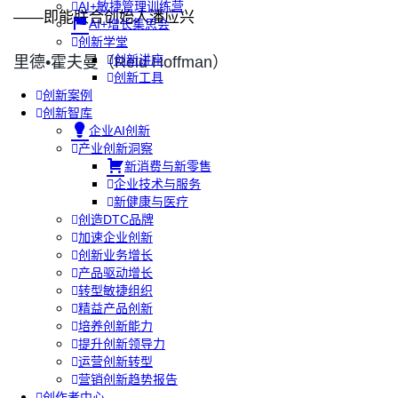
AI+敏捷管理训练营
——即能联合创始人潘应兴
AI+增长集思会
创新学堂
创新讲座
里德•霍夫曼（Reid Hoffman）
创新工具
创新案例
创新智库
企业AI创新
产业创新洞察
新消费与新零售
企业技术与服务
新健康与医疗
创造DTC品牌
加速企业创新
创新业务增长
产品驱动增长
转型敏捷组织
精益产品创新
培养创新能力
提升创新领导力
运营创新转型
营销创新趋势报告
创作者中心