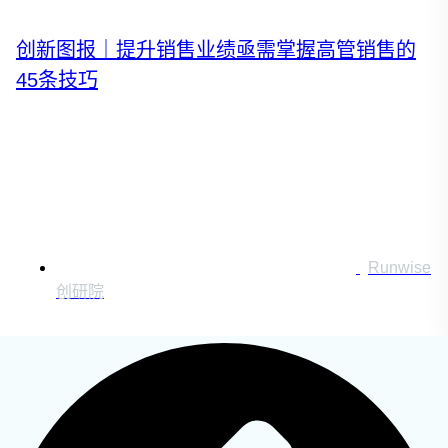
运营创新转型
营销创新趋势报告
创新图报｜提升销售业绩亟需掌握高管销售的
45条技巧
创作者中心
搜索：
登录
Runwise
|
创研院
注册