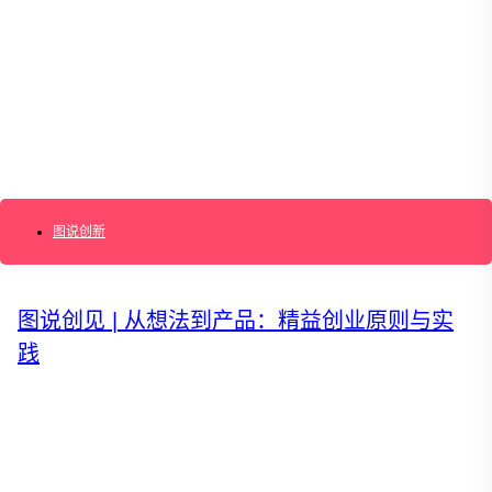
AI+敏捷管理训练营
AI+增长集思会
创新学堂
创新讲座
创新工具
创新案例
创新智库
企业AI创新
产业创新洞察
新消费与新零售
企业技术与服务
图说创新
新健康与医疗
创造DTC品牌
加速企业创新
创新业务增长
图说创见 | 从想法到产品：精益创业原则与实
产品驱动增长
践
转型敏捷组织
精益产品创新
培养创新能力
提升创新领导力
运营创新转型
营销创新趋势报告
创作者中心