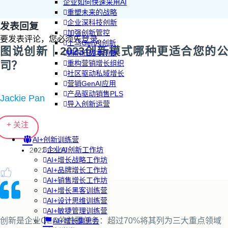
企业如何快速采用AI
重塑未来的战略
企业深科技创新
发表回复
加强创新管控
要发表评论，您必须先
登录
。
上马GenAI创新
图说创新｜2023创新模式哪种更适合您的公
拥抱低成本创新
司？
重构营销增长组织
社区驱动私域增长
营销GenAI应用
产品驱动销售PLS
Jackie Pan
导入创新运营
+ 关注
AI+创新训练营
企业AI创新工作坊
2022-12-30
AI+增长战略工作坊
AI+品牌增长工作坊
AI+销售增长工作坊
AI+增长黑客训练营
AI+设计思维训练营
AI+敏捷管理训练营
创新是企业CEO的首要任务：超过70%将其列为三大重点领域
AI+增长集思会