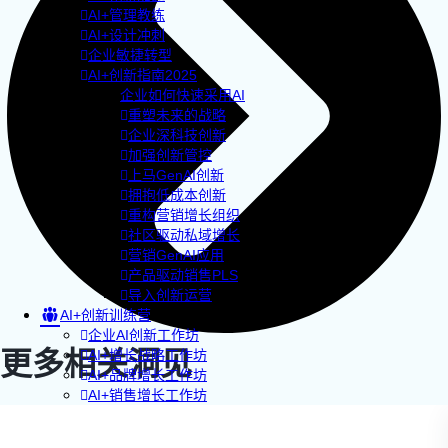
AI+管理教练
AI+设计冲刺
企业敏捷转型
AI+创新指南2025
企业如何快速采用AI
重塑未来的战略
企业深科技创新
加强创新管控
上马GenAI创新
拥抱低成本创新
重构营销增长组织
社区驱动私域增长
营销GenAI应用
产品驱动销售PLS
导入创新运营
AI+创新训练营
企业AI创新工作坊
更多相关洞见
AI+增长战略工作坊
AI+品牌增长工作坊
AI+销售增长工作坊
AI+增长黑客训练营
AI+设计思维训练营