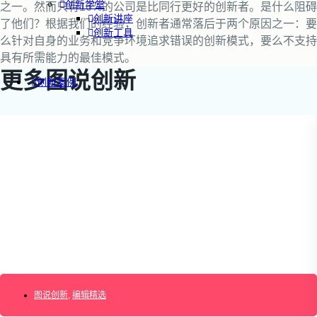
创新学堂
之一。然而只有16%的公司是比同行更好的创新者。是什么阻碍
创新讲座
了他们？根据我们的经验，创新者通常落后于两个原因之一：要
创新工具
么针对自身的业务和竞争环境追求错误的创新模式，要么不支持
具有所需能力的最佳模式。
更多图说创新
创新案例
创新智库
企业AI创新
产业创新洞察
新消费与新零售
企业技术与服务
新健康与医疗
创造DTC品牌
加速企业创新
创新业务增长
产品驱动增长
转型敏捷组织
精益产品创新
图说创新
,
编辑精选
培养创新能力
提升创新领导力